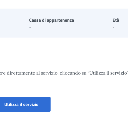
Cassa di appartenenza
Età
-
-
re direttamente al servizio, cliccando su “Utilizza il servizio”
Incentivo al posticipo del pensionamento: ri
Utilizza il servizio