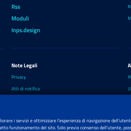
Rss
M
Moduli
M
Inps.design
Note Legali
A
Privacy
I
Atti di notifica
U
Impostazioni dei cookie
I
I
liorare i servizi e ottimizzare l’esperienza di navigazione dell’utent
retto funzionamento del sito. Solo previo consenso dell’utente, poss