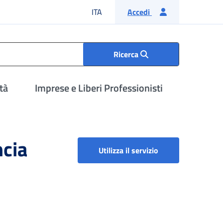
Lingua italiana
ITA
Accedi
Ricerca
tà
Imprese e Liberi Professionisti
ncia
Incentivo al posti
Utilizza il servizio