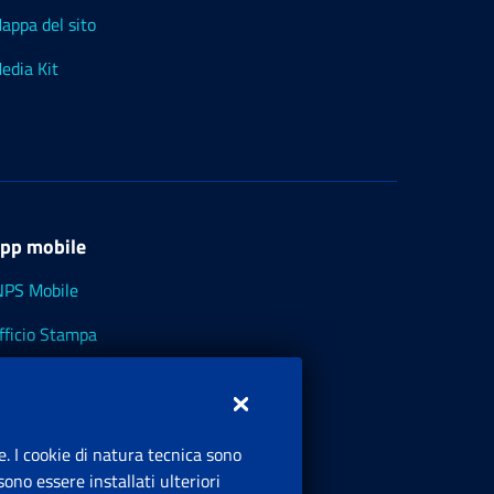
appa del sito
edia Kit
pp mobile
NPS Mobile
fficio Stampa
NPS - Museo Multimediale
NPS Cassetto Artigiani e Commercianti
e. I cookie di natura tecnica sono
ono essere installati ulteriori