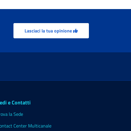
Lasciaci la tua opinione
edi e Contatti
rova la Sede
ontact Center Multicanale