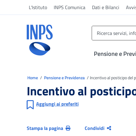
Vai al menu principale
Vai al contenuto principale
Vai al pie' di pagina
L'Istituto
INPS Comunica
Dati e Bilanci
Avvi
INPS ()
Pensione e Prev
Ti trovi in
Home
Pensione e Previdenza
Incentivo al posticipo del
Incentivo al postici
Aggiungi ai preferiti
Stampa la pagina
Condividi