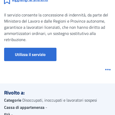
Il servizio consente la concessione di indennità, da parte del
Ministero del Lavoro e dalle Regioni e Province autonome,
garantisce a lavoratori licenziati, che non hanno diritto ad
ammortizzatori ordinari, un sostegno sostitutivo alla
retribuzione.
Prestazioni a sostegno del reddito - 
Utilizza il servizio
Me
Rivolto a:
Categorie
Disoccupati, inoccupati e lavoratori sospesi
Cassa di appartenenza
-
Età
-