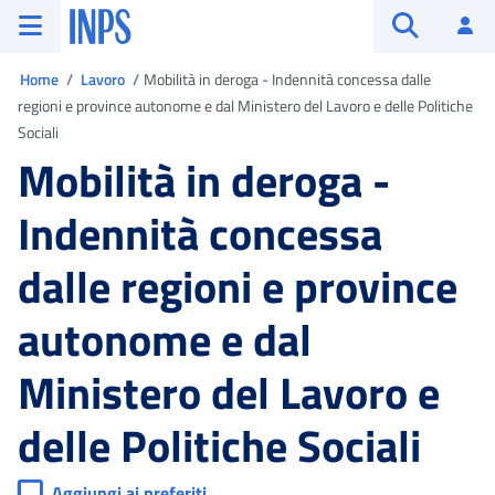
Vai al menu principale
Vai al contenuto principale
Vai al pie' di pagina
INPS ()
Ac
Apri cerca
Ti trovi in
Home
Lavoro
Mobilità in deroga - Indennità concessa dalle
regioni e province autonome e dal Ministero del Lavoro e delle Politiche
Sociali
Mobilità in deroga -
Indennità concessa
dalle regioni e province
autonome e dal
Ministero del Lavoro e
delle Politiche Sociali
Aggiungi ai preferiti