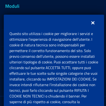
Moduli
Inps.design
Questo sito utilizza i cookie per migliorare i servizi e
Sedi e Contatti
ottimizzare l’esperienza di navigazione dell’utente. I
Ap
cookie di natura tecnica sono indispensabili per
permettere il corretto funzionamento del sito. Solo
Software
previo consenso dell’utente, possono essere installati
Ap
ulteriori tipologie di cookie. Puoi accettare tutti i cookie
cliccando sul pulsante ACCETTA TUTTI, oppure puoi
Note Legali
effettuare le tue scelte sulle singole categorie che vuoi
Ap
installare, cliccando su IMPOSTAZIONI DEI COOKIE. Se
invece intendi rifiutarne l’installazione dei cookie non
App mobile
Ap
tecnici, puoi farlo cliccando sul pulsante RIFIUTA I
COOKIE NON TECNICI o chiudendo il banner. Per
saperne di più rispetto ai cookie, consulta la
Sede Legale
: Via Ciro il Grande, 21