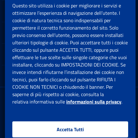
Questo sito utilizza i cookie per migliorare i servizi e
Sedi e Contatti
ottimizzare l’esperienza di navigazione dell’utente. I
Ap
cookie di natura tecnica sono indispensabili per
permettere il corretto funzionamento del sito. Solo
Software
previo consenso dell’utente, possono essere installati
Ap
ulteriori tipologie di cookie. Puoi accettare tutti i cookie
cliccando sul pulsante ACCETTA TUTTI, oppure puoi
Note Legali
effettuare le tue scelte sulle singole categorie che vuoi
Ap
installare, cliccando su IMPOSTAZIONI DEI COOKIE. Se
invece intendi rifiutarne l’installazione dei cookie non
App mobile
Ap
tecnici, puoi farlo cliccando sul pulsante RIFIUTA I
COOKIE NON TECNICI o chiudendo il banner. Per
saperne di più rispetto ai cookie, consulta la
Sede Legale
: Via Ciro il Grande, 21
relativa informativa sulle
informazioni sulla privacy
.
00144 Roma
P.IVA 02121151001
Accetta Tutti