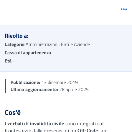
Me
Rivolto a:
Categorie
Amministrazioni, Enti e Aziende
Cassa di appartenenza
-
Età
-
Pubblicazione:
13 dicembre 2019
Ultimo aggiornamento:
28 aprile 2025
Cos’è
I
verbali di invalidità civile
sono integrati sul
frontespizio dalla presenza di un
QR-Code
, un