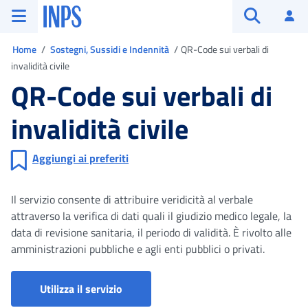
Vai al menu principale
Vai al contenuto principale
Vai al pie' di pagina
INPS ()
Ac
Apri cerca
Ti trovi in
Home
Sostegni, Sussidi e Indennità
QR-Code sui verbali di
invalidità civile
QR-Code sui verbali di
invalidità civile
Aggiungi ai preferiti
Il servizio consente di attribuire veridicità al verbale
attraverso la verifica di dati quali il giudizio medico legale, la
data di revisione sanitaria, il periodo di validità. È rivolto alle
amministrazioni pubbliche e agli enti pubblici o privati.
Verifica verbali codice QR - Invalidità ci
Utilizza il servizio