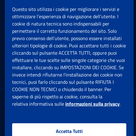
Questo sito utilizza i cookie per migliorare i servizi e
Sedi e Contatti
ottimizzare l’esperienza di navigazione dell’utente. I
Ap
cookie di natura tecnica sono indispensabili per
permettere il corretto funzionamento del sito. Solo
Software
previo consenso dell’utente, possono essere installati
Ap
ulteriori tipologie di cookie. Puoi accettare tutti i cookie
cliccando sul pulsante ACCETTA TUTTI, oppure puoi
Note Legali
effettuare le tue scelte sulle singole categorie che vuoi
Ap
installare, cliccando su IMPOSTAZIONI DEI COOKIE. Se
invece intendi rifiutarne l’installazione dei cookie non
App mobile
Ap
tecnici, puoi farlo cliccando sul pulsante RIFIUTA I
COOKIE NON TECNICI o chiudendo il banner. Per
saperne di più rispetto ai cookie, consulta la
Sede Legale
: Via Ciro il Grande, 21
relativa informativa sulle
informazioni sulla privacy
.
00144 Roma
P.IVA 02121151001
Accetta Tutti