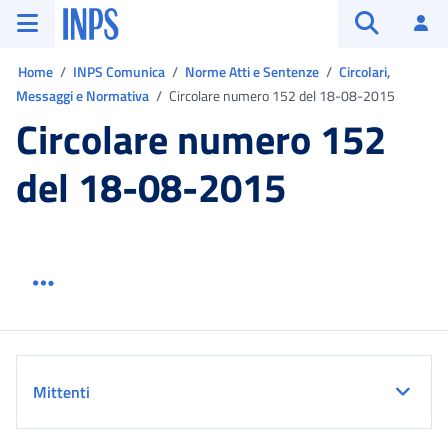
Vai al menu principale
Vai al contenuto principale
Vai al pie' di pagina
INPS ()
Ac
Apri cerca
Ti trovi in:
Home
INPS Comunica
Norme Atti e Sentenze
Circolari,
Messaggi e Normativa
Circolare numero 152 del 18-08-2015
Circolare numero 152
del 18-08-2015
Menu link servizio sezione
Dettaglio
Mittenti