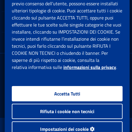
Software
previo consenso dell’utente, possono essere installati
Ap
ulteriori tipologie di cookie. Puoi accettare tutti i cookie
cliccando sul pulsante ACCETTA TUTTI, oppure puoi
Note Legali
effettuare le tue scelte sulle singole categorie che vuoi
Ap
installare, cliccando su IMPOSTAZIONI DEI COOKIE. Se
invece intendi rifiutarne l’installazione dei cookie non
App mobile
Ap
tecnici, puoi farlo cliccando sul pulsante RIFIUTA I
COOKIE NON TECNICI o chiudendo il banner. Per
saperne di più rispetto ai cookie, consulta la
Sede Legale
: Via Ciro il Grande, 21
relativa informativa sulle
informazioni sulla privacy
.
00144 Roma
P.IVA 02121151001
Accetta Tutti
Facebook: Apre una nuova finestra
Twitter: Apre una nuova finestra
Whatsapp: Apre una nuova fi
Youtube: Apre una nuo
Instagram: Apre
Linkedin:
Rs
Rifiuta i cookie non tecnici
www.inps.gov.it © 1997-2026
Impostazioni dei cookie