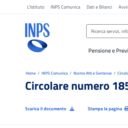
Vai al menu principale
Vai al contenuto principale
Vai al pie' di pagina
L'Istituto
INPS Comunica
Dati e Bilanci
Avvi
INPS ()
Pensione e Prev
Ti trovi in:
Home
INPS Comunica
Norme Atti e Sentenze
Circol
Circolare numero 18
Scarica il documento
Stampa la pagina