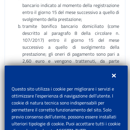
bancario indicato al momento della registrazione
entro il giorno 15 del mese successivo a quello di
svolgimento della prestazione;
tramite bonifico bancario domiciliato (come
descritto al paragrafo 8 della circolare n.
107/2017) entro il giorno 15 del mese
successivo a quello di svolgimento della
prestazione; gli oneri di pagamento sono pari a
2,60 euro e vengono trattenuti, da parte
dell’Istituto, sul compenso spettante al
prestatore;
per il tramite di qualsiasi sportello postale a
Questo sito utilizza i cookie per migliorare i servizi e
fronte della generazione e presentazione di
ottimizzare l’esperienza di navigazione dell’utente. I
univoco mandato ovvero di autorizzazione di
cookie di natura tecnica sono indispensabili per
pagamento emesso dalla piattaforma informatica
permettere il corretto funzionamento del sito. Solo
INPS, stampato dall’utilizzatore e consegnato al
previo consenso dell’utente, possono essere installati
prestatore, decorsi quindici giorni dal momento
ulteriori tipologie di cookie. Puoi accettare tutti i cookie
in cui la prestazione inserita nella procedura