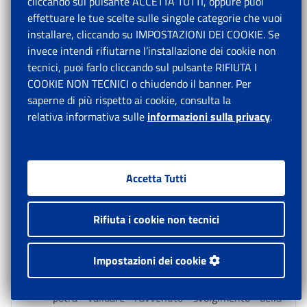
cliccando sul pulsante ACCETTA TUTTI, oppure puoi
informatica è consolidata. Per fruire di tale
effettuare le tue scelte sulle singole categorie che vuoi
ultima modalità di pagamento, l’utilizzatore,
installare, cliccando su IMPOSTAZIONI DEI COOKIE. Se
tramite la procedura informatica, dovrà validare
invece intendi rifiutarne l’installazione dei cookie non
l’avvenuto svolgimento della prestazione
tecnici, puoi farlo cliccando sul pulsante RIFIUTA I
lavorativa, al termine della stessa.
COOKIE NON TECNICI o chiudendo il banner. Per
saperne di più rispetto ai cookie, consulta la
La procedura elaborerà un apposito documento,
relativa informativa sulle
numerato univocamente, nel quale sono indicate
informazioni sulla privacy
.
le parti, il luogo, la durata della prestazione e
l’importo del corrispettivo. Il documento potrà
essere stampato dall’utilizzatore e consegnato al
Accetta Tutti
prestatore e sarà disponibile anche nella sezione
dedicata al prestatore per consentire a
quest’ultimo di stamparlo autonomamente. Con
Rifiuta i cookie non tecnici
tale documento il prestatore, debitamente
identificato a cura dell’operatore di sportello
Impostazioni dei cookie
dell’ufficio postale, potrà riscuotere il compenso
presso qualsiasi sportello postale. L’utilizzatore
potrà validare l’avvenuto svolgimento della