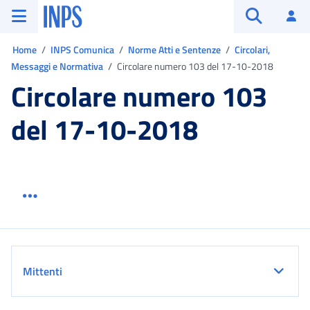
Vai al menu principale
Vai al contenuto principale
Vai al pie' di pagina
INPS ()
Ac
Apri cerca
Ti trovi in:
Home
INPS Comunica
Norme Atti e Sentenze
Circolari,
Messaggi e Normativa
Circolare numero 103 del 17-10-2018
Circolare numero 103
del 17-10-2018
Menu link servizio sezione
Dettaglio
Mittenti