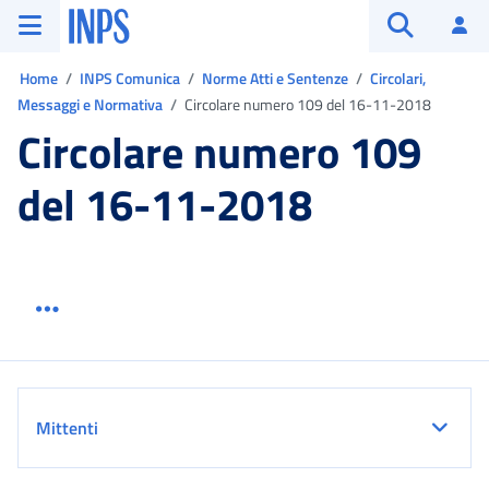
Vai al menu principale
Vai al contenuto principale
Vai al pie' di pagina
INPS ()
Ac
Apri cerca
Ti trovi in:
Home
INPS Comunica
Norme Atti e Sentenze
Circolari,
Messaggi e Normativa
Circolare numero 109 del 16-11-2018
Circolare numero 109
del 16-11-2018
Menu link servizio sezione
Dettaglio
Mittenti