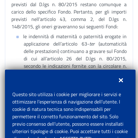
previsti dal D.lgs n. 80/2015 restano comunque a
carico dello specifico Fondo. Pertanto, per gli importi
previsti nell’articolo 43, comma 2, del D.lgs n.
148/2015, gli oneri graveranno sui seguenti Fondi:
le indennità di maternità o paternità erogate in
applicazione dell’articolo 63-
ter
(automaticità
delle prestazioni) continuano a gravare sul Fondo
di cui all’articolo 26 del D.lgs n. 80/2015,
secondo le indicazioni fornite con la circolare n.
42/2016;
in caso di parto fortemente prematuro, il numero
dei giorni pari all’intervallo temporale che va dal
Questo sito utilizza i cookie per migliorare i servizi e
giorno successivo al parto al giorno precedente
ottimizzare l’esperienza di navigazione dell’utente. I
l’inizio dei due mesi
ante partum
continuano a
cookie di natura tecnica sono indispensabili per
gravare sul Fondo di cui all’articolo 26 del D.lgs n.
permettere il corretto funzionamento del sito. Solo
80/2015, secondo le indicazioni fornite con
previo consenso dell’utente, possono essere installati
circolare n. 69/2016.
ulteriori tipologie di cookie. Puoi accettare tutti i cookie
Per quanto concerne, in ultimo, l’indennità di congedo