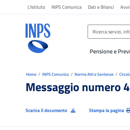
Vai al menu principale
Vai al contenuto principale
Vai al pie' di pagina
L'Istituto
INPS Comunica
Dati e Bilanci
Avvi
INPS ()
Pensione e Prev
Ti trovi in:
Home
INPS Comunica
Norme Atti e Sentenze
Circol
Messaggio numero 4
Scarica il documento
Stampa la pagina