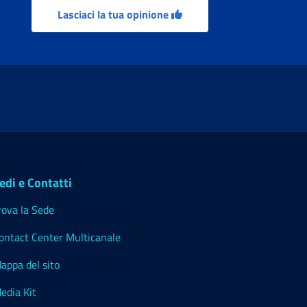
Lasciaci la tua opinione
edi e Contatti
rova la Sede
ontact Center Multicanale
appa del sito
edia Kit