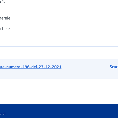
21.
nerale
ichele
lare-numero-196-del-23-12-2021
Scar
vizi