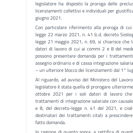
legislatore ha disposto la proroga delle preclu
licenziamenti collettivi e individuali per giustifi
giugno 2021.
Con particolare riferimento alla proroga di cui
legge 22 marzo 2021, n. 41 (c.d. decreto Sostegn
legge 21 maggio 2021, n. 69, si chiarisce che l
datori di lavoro di cui ai commi 2 e 8 del med
possono presentare domanda per i trattamenti d
assegno ordinario e di cassa integrazione salari
– un ulteriore blocco dei licenziamenti dal 1° lu
Al riguardo, ad avviso del Ministero del Lavoro 
legislatore è stata quella di prorogare ulteriorme
ottobre 2021 per i soli datori di lavoro che 
trattamenti di integrazione salariale con causal
e 8, del decreto-legge n. 41 del 2021, e cioè
destinatari dei trattamenti citati a prescinde
fatto domanda.
In ragione di quanto sopra, a rettifica di quant