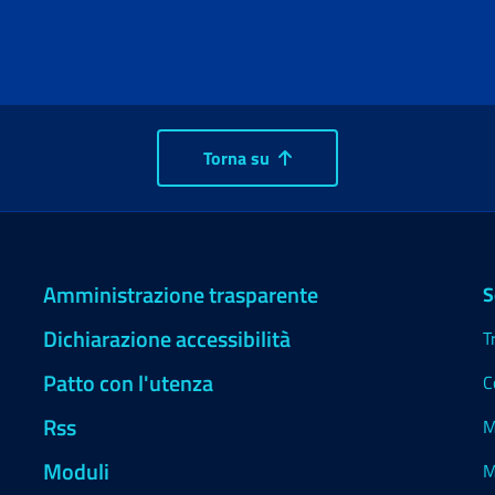
Torna su
Amministrazione trasparente
S
Dichiarazione accessibilità
T
Patto con l'utenza
C
Rss
M
Moduli
M