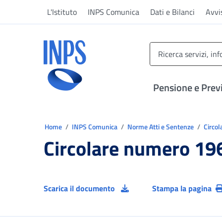
Vai al menu principale
Vai al contenuto principale
Vai al pie' di pagina
L'Istituto
INPS Comunica
Dati e Bilanci
Avvi
INPS ()
Pensione e Prev
Ti trovi in:
Home
INPS Comunica
Norme Atti e Sentenze
Circol
Circolare numero 19
Scarica il documento
Stampa la pagina