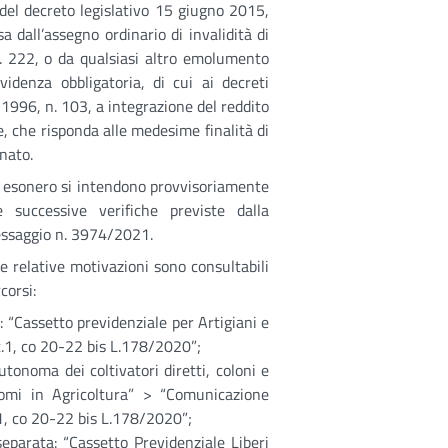
, del decreto legislativo 15 giugno 2015,
sa dall’assegno ordinario di invalidità di
n. 222, o da qualsiasi altro emolumento
evidenza obbligatoria, di cui ai decreti
 1996, n. 103, a integrazione del reddito
e, che risponda alle medesime finalità di
nato.
 di esonero si intendono provvisoriamente
le successive verifiche previste dalla
messaggio n. 3974/2021.
 le relative motivazioni sono consultabili
corsi:
: “Cassetto previdenziale per Artigiani e
.1, co 20-22 bis L.178/2020”;
utonoma dei coltivatori diretti, coloni e
nomi in Agricoltura” > “Comunicazione
.1, co 20-22 bis L.178/2020”;
 separata: “Cassetto Previdenziale Liberi