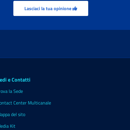
Lasciaci la tua opinione
edi e Contatti
rova la Sede
ontact Center Multicanale
appa del sito
edia Kit