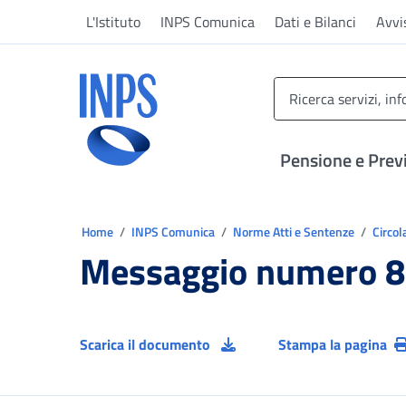
Vai al menu principale
Vai al contenuto principale
Vai al pie' di pagina
L'Istituto
INPS Comunica
Dati e Bilanci
Avvi
INPS ()
Pensione e Prev
Ti trovi in:
Home
INPS Comunica
Norme Atti e Sentenze
Circol
Messaggio numero 8
Scarica il documento
Stampa la pagina