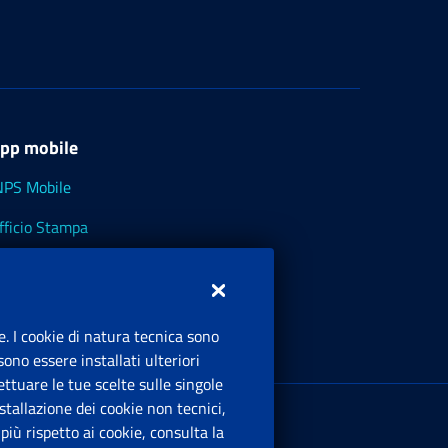
pp mobile
NPS Mobile
fficio Stampa
NPS - Museo Multimediale
NPS Cassetto Artigiani e Commercianti
e. I cookie di natura tecnica sono
ono essere installati ulteriori
ttuare le tue scelte sulle singole
ede Legale
: Via Ciro il Grande, 21
tallazione dei cookie non tecnici,
00144 Roma
iù rispetto ai cookie, consulta la
.IVA 02121151001