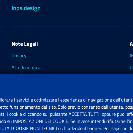
Inps.design
Note Legali
A
Privacy
I
Atti di notifica
U
Impostazioni dei cookie
I
I
liorare i servizi e ottimizzare l’esperienza di navigazione dell’utent
retto funzionamento del sito. Solo previo consenso dell’utente, poss
tutti i cookie cliccando sul pulsante ACCETTA TUTTI, oppure puoi effe
S
ando su IMPOSTAZIONI DEI COOKIE. Se invece intendi rifiutarne l’ins
FIUTA I COOKIE NON TECNICI o chiudendo il banner. Per saperne di p
P