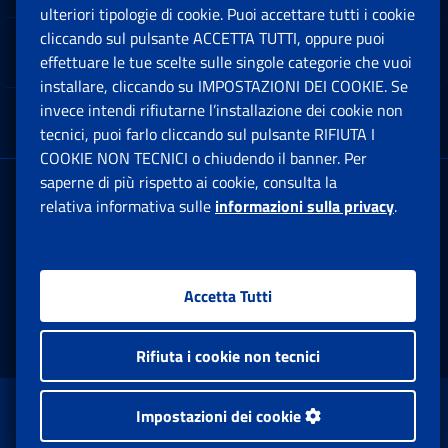
ulteriori tipologie di cookie. Puoi accettare tutti i cookie
cliccando sul pulsante ACCETTA TUTTI, oppure puoi
Note Legali
effettuare le tue scelte sulle singole categorie che vuoi
Ap
installare, cliccando su IMPOSTAZIONI DEI COOKIE. Se
invece intendi rifiutarne l’installazione dei cookie non
App mobile
Ap
tecnici, puoi farlo cliccando sul pulsante RIFIUTA I
COOKIE NON TECNICI o chiudendo il banner. Per
saperne di più rispetto ai cookie, consulta la
Sede Legale
: Via Ciro il Grande, 21
relativa informativa sulle
informazioni sulla privacy
.
00144 Roma
P.IVA 02121151001
Accetta Tutti
Facebook: Apre una nuova finestra
Twitter: Apre una nuova finestra
Whatsapp: Apre una nuova fi
Youtube: Apre una nuo
Instagram: Apre
Linkedin:
Rs
Rifiuta i cookie non tecnici
www.inps.gov.it © 1997-2026
Impostazioni dei cookie
Istituto Nazionale Previdenza Sociale.