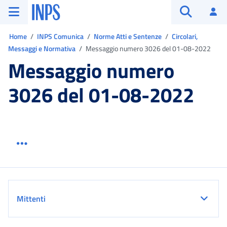
Vai al menu principale
Vai al contenuto principale
Vai al pie' di pagina
INPS ()
Ac
Apri cerca
Ti trovi in:
Home
INPS Comunica
Norme Atti e Sentenze
Circolari,
Messaggi e Normativa
Messaggio numero 3026 del 01-08-2022
Messaggio numero
3026 del 01-08-2022
Menu link servizio sezione
Dettaglio
Mittenti