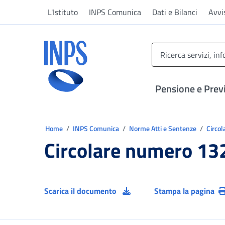
Vai al menu principale
Vai al contenuto principale
Vai al pie' di pagina
L'Istituto
INPS Comunica
Dati e Bilanci
Avvi
INPS ()
Pensione e Prev
Ti trovi in:
Home
INPS Comunica
Norme Atti e Sentenze
Circol
Circolare numero 13
Scarica il documento
Stampa la pagina