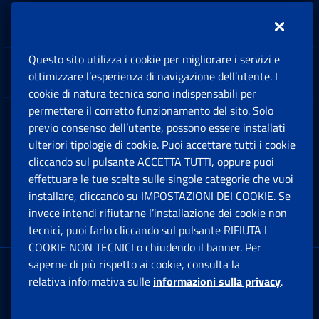
Inps.design
Questo sito utilizza i cookie per migliorare i servizi e
Sedi e Contatti
ottimizzare l’esperienza di navigazione dell’utente. I
Ap
cookie di natura tecnica sono indispensabili per
permettere il corretto funzionamento del sito. Solo
Software
previo consenso dell’utente, possono essere installati
Ap
ulteriori tipologie di cookie. Puoi accettare tutti i cookie
cliccando sul pulsante ACCETTA TUTTI, oppure puoi
Note Legali
effettuare le tue scelte sulle singole categorie che vuoi
Ap
installare, cliccando su IMPOSTAZIONI DEI COOKIE. Se
invece intendi rifiutarne l’installazione dei cookie non
App mobile
Ap
tecnici, puoi farlo cliccando sul pulsante RIFIUTA I
COOKIE NON TECNICI o chiudendo il banner. Per
saperne di più rispetto ai cookie, consulta la
Sede Legale
: Via Ciro il Grande, 21
relativa informativa sulle
informazioni sulla privacy
.
00144 Roma
P.IVA 02121151001