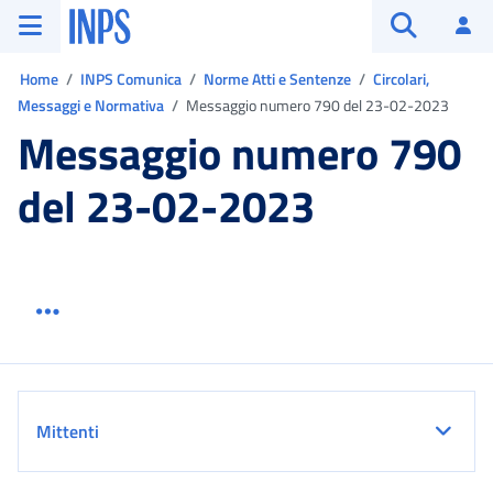
Vai al menu principale
Vai al contenuto principale
Vai al pie' di pagina
INPS ()
Ac
Apri cerca
Ti trovi in:
Home
INPS Comunica
Norme Atti e Sentenze
Circolari,
Messaggi e Normativa
Messaggio numero 790 del 23-02-2023
Messaggio numero 790
del 23-02-2023
Menu link servizio sezione
Dettaglio
Mittenti