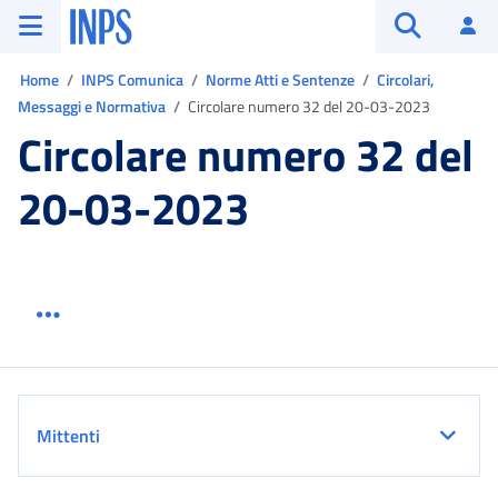
Vai al menu principale
Vai al contenuto principale
Vai al pie' di pagina
INPS ()
Ac
Apri cerca
Ti trovi in:
Home
INPS Comunica
Norme Atti e Sentenze
Circolari,
Messaggi e Normativa
Circolare numero 32 del 20-03-2023
Circolare numero 32 del
20-03-2023
Menu link servizio sezione
Dettaglio
Mittenti