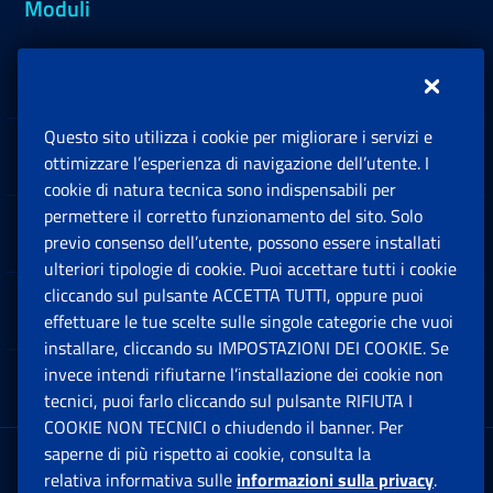
Moduli
Inps.design
Questo sito utilizza i cookie per migliorare i servizi e
Sedi e Contatti
ottimizzare l’esperienza di navigazione dell’utente. I
Ap
cookie di natura tecnica sono indispensabili per
permettere il corretto funzionamento del sito. Solo
Software
previo consenso dell’utente, possono essere installati
Ap
ulteriori tipologie di cookie. Puoi accettare tutti i cookie
cliccando sul pulsante ACCETTA TUTTI, oppure puoi
Note Legali
effettuare le tue scelte sulle singole categorie che vuoi
Ap
installare, cliccando su IMPOSTAZIONI DEI COOKIE. Se
invece intendi rifiutarne l’installazione dei cookie non
App mobile
Ap
tecnici, puoi farlo cliccando sul pulsante RIFIUTA I
COOKIE NON TECNICI o chiudendo il banner. Per
saperne di più rispetto ai cookie, consulta la
Sede Legale
: Via Ciro il Grande, 21
relativa informativa sulle
informazioni sulla privacy
.