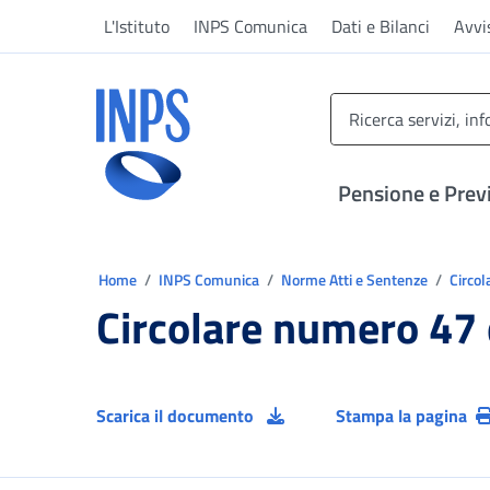
Vai al menu principale
Vai al contenuto principale
Vai al pie' di pagina
L'Istituto
INPS Comunica
Dati e Bilanci
Avvi
INPS ()
Pensione e Prev
Ti trovi in:
Home
INPS Comunica
Norme Atti e Sentenze
Circol
Circolare numero 47
Scarica il documento
Stampa la pagina