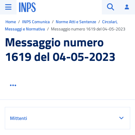
Vai al menu principale
Vai al contenuto principale
Vai al pie' di pagina
INPS ()
Ac
Apri cerca
Ti trovi in:
Home
INPS Comunica
Norme Atti e Sentenze
Circolari,
Messaggi e Normativa
Messaggio numero 1619 del 04-05-2023
Messaggio numero
1619 del 04-05-2023
Menu link servizio sezione
Dettaglio
Mittenti