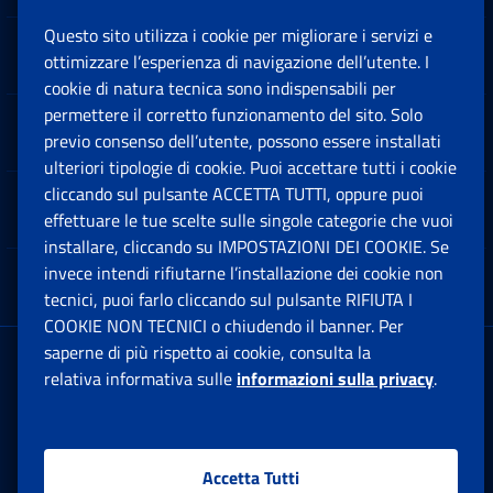
Questo sito utilizza i cookie per migliorare i servizi e
Sedi e Contatti
ottimizzare l’esperienza di navigazione dell’utente. I
Ap
cookie di natura tecnica sono indispensabili per
permettere il corretto funzionamento del sito. Solo
Software
previo consenso dell’utente, possono essere installati
Ap
ulteriori tipologie di cookie. Puoi accettare tutti i cookie
cliccando sul pulsante ACCETTA TUTTI, oppure puoi
Note Legali
effettuare le tue scelte sulle singole categorie che vuoi
Ap
installare, cliccando su IMPOSTAZIONI DEI COOKIE. Se
invece intendi rifiutarne l’installazione dei cookie non
App mobile
Ap
tecnici, puoi farlo cliccando sul pulsante RIFIUTA I
COOKIE NON TECNICI o chiudendo il banner. Per
saperne di più rispetto ai cookie, consulta la
Sede Legale
: Via Ciro il Grande, 21
relativa informativa sulle
informazioni sulla privacy
.
00144 Roma
P.IVA 02121151001
Accetta Tutti