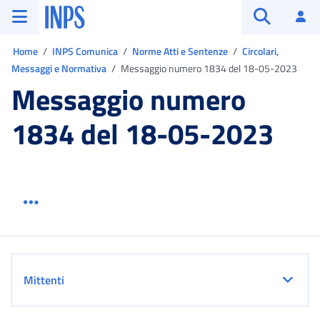
Vai al menu principale
Vai al contenuto principale
Vai al pie' di pagina
INPS ()
Ac
Apri cerca
Ti trovi in:
Home
INPS Comunica
Norme Atti e Sentenze
Circolari,
Messaggi e Normativa
Messaggio numero 1834 del 18-05-2023
Messaggio numero
1834 del 18-05-2023
Menu link servizio sezione
Dettaglio
Mittenti