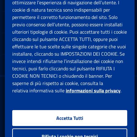
Sedi e Contatti
ottimizzare l’esperienza di navigazione dell’utente. I
Ap
cookie di natura tecnica sono indispensabili per
permettere il corretto funzionamento del sito. Solo
Software
previo consenso dell’utente, possono essere installati
Ap
ulteriori tipologie di cookie. Puoi accettare tutti i cookie
cliccando sul pulsante ACCETTA TUTTI, oppure puoi
Note Legali
effettuare le tue scelte sulle singole categorie che vuoi
Ap
installare, cliccando su IMPOSTAZIONI DEI COOKIE. Se
invece intendi rifiutarne l’installazione dei cookie non
App mobile
Ap
tecnici, puoi farlo cliccando sul pulsante RIFIUTA I
COOKIE NON TECNICI o chiudendo il banner. Per
saperne di più rispetto ai cookie, consulta la
Sede Legale
: Via Ciro il Grande, 21
relativa informativa sulle
informazioni sulla privacy
.
00144 Roma
P.IVA 02121151001
Accetta Tutti
Facebook: Apre una nuova finestra
Twitter: Apre una nuova finestra
Whatsapp: Apre una nuova fi
Youtube: Apre una nuo
Instagram: Apre
Linkedin:
Rs
Rifiuta i cookie non tecnici