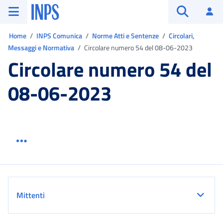
Vai al menu principale
Vai al contenuto principale
Vai al pie' di pagina
INPS ()
Ac
Apri cerca
Ti trovi in:
Home
INPS Comunica
Norme Atti e Sentenze
Circolari,
Messaggi e Normativa
Circolare numero 54 del 08-06-2023
Circolare numero 54 del
08-06-2023
Menu link servizio sezione
Dettaglio
Mittenti