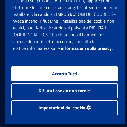
cliccando sul pulsante ACCETTA TUTTI, oppure puoi
effettuare le tue scelte sulle singole categorie che vuoi
Pensione e Previdenza
installare, cliccando su IMPOSTAZIONI DEI COOKIE. Se
invece intendi rifiutarne l’installazione dei cookie non
Lavoro
tecnici, puoi farlo cliccando sul pulsante RIFIUTA I
COOKIE NON TECNICI o chiudendo il banner. Per
saperne di più rispetto ai cookie, consulta la
Sostegni, Sussidi e Indennità
relativa informativa sulle
informazioni sulla privacy
.
Imprese e Liberi Professionisti
Accetta Tutti
Amministrazione trasparente
Rifiuta i cookie non tecnici
Dichiarazione accessibilità
Impostazioni dei cookie
Patto con l'utenza