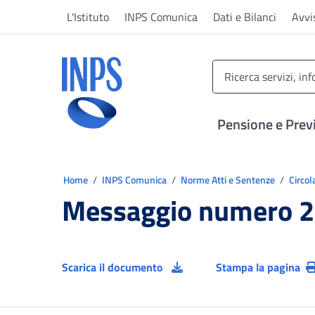
Vai al menu principale
Vai al contenuto principale
Vai al pie' di pagina
L'Istituto
INPS Comunica
Dati e Bilanci
Avvi
INPS ()
Pensione e Prev
Ti trovi in:
Home
INPS Comunica
Norme Atti e Sentenze
Circol
Messaggio numero 2
Scarica il documento
Stampa la pagina