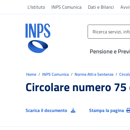
Vai al menu principale
Vai al contenuto principale
Vai al pie' di pagina
L'Istituto
INPS Comunica
Dati e Bilanci
Avvi
INPS ()
Pensione e Prev
Ti trovi in:
Home
INPS Comunica
Norme Atti e Sentenze
Circol
Circolare numero 75
Scarica il documento
Stampa la pagina