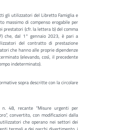
i gli utilizzatori del Libretto Famiglia e
orto massimo di compenso erogabile per
ei prestatori (cfr. la lettera b) del comma
17) che, dal 1° gennaio 2023, è pari a
izzatori del contratto di prestazione
zzatori che hanno alle proprie dipendenze
terminato (elevando, così, il precedente
 tempo indeterminato).
normative sopra descritte con la circolare
 n. 48, recante “Misure urgenti per
oro”, convertito, con modificazioni dalla
utilizzatori che operano nei settori dei
menti termali e dei parchi divertimento, i