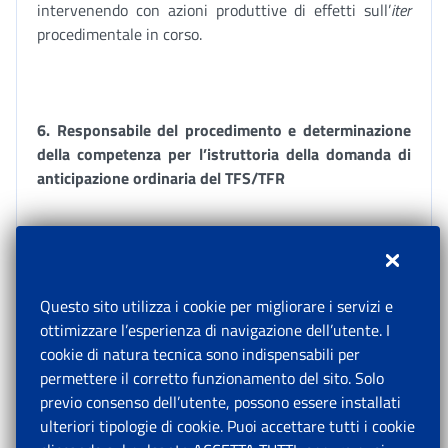
intervenendo con azioni produttive di effetti sull’
iter
procedimentale in corso.
6.
Responsabile del procedimento e determinazione
della competenza per l’istruttoria della domanda di
anticipazione ordinaria del TFS/TFR
Il responsabile del procedimento relativo alla domanda
di anticipazione ordinaria del TFS/TFR agli iscritti alla
Gestione unitaria è il titolare della posizione
Questo sito utilizza i cookie per migliorare i servizi e
organizzativa (Polo o
team
) competente per l’istruttoria
ottimizzare l’esperienza di navigazione dell’utente. I
da svolgere da parte degli operatori Credito.
cookie di natura tecnica sono indispensabili per
permettere il corretto funzionamento del sito. Solo
La competenza all’istruttoria delle domande di
previo consenso dell’utente, possono essere installati
anticipazione ordinaria del TFS/TFR, relativamente agli
ulteriori tipologie di cookie. Puoi accettare tutti i cookie