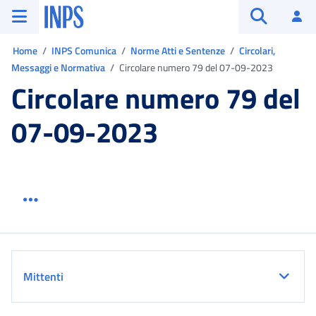
Vai al menu principale
Vai al contenuto principale
Vai al pie' di pagina
INPS ()
Ac
Apri cerca
Ti trovi in:
Home
INPS Comunica
Norme Atti e Sentenze
Circolari,
Messaggi e Normativa
Circolare numero 79 del 07-09-2023
Circolare numero 79 del
07-09-2023
Menu link servizio sezione
Dettaglio
Mittenti