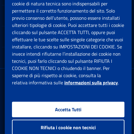
cookie di natura tecnica sono indispensabili per
permettere il corretto funzionamento del sito. Solo
Software
previo consenso dell’utente, possono essere installati
Ap
ulteriori tipologie di cookie. Puoi accettare tutti i cookie
cliccando sul pulsante ACCETTA TUTTI, oppure puoi
Note Legali
effettuare le tue scelte sulle singole categorie che vuoi
Ap
installare, cliccando su IMPOSTAZIONI DEI COOKIE. Se
invece intendi rifiutarne l’installazione dei cookie non
App mobile
Ap
tecnici, puoi farlo cliccando sul pulsante RIFIUTA I
COOKIE NON TECNICI o chiudendo il banner. Per
saperne di più rispetto ai cookie, consulta la
Sede Legale
: Via Ciro il Grande, 21
relativa informativa sulle
informazioni sulla privacy
.
00144 Roma
P.IVA 02121151001
Accetta Tutti
Facebook: Apre una nuova finestra
Twitter: Apre una nuova finestra
Whatsapp: Apre una nuova fi
Youtube: Apre una nuo
Instagram: Apre
Linkedin:
Rs
Rifiuta i cookie non tecnici