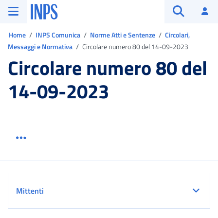
Vai al menu principale
Vai al contenuto principale
Vai al pie' di pagina
INPS ()
Ac
Apri cerca
Ti trovi in:
Home
INPS Comunica
Norme Atti e Sentenze
Circolari,
Messaggi e Normativa
Circolare numero 80 del 14-09-2023
Circolare numero 80 del
14-09-2023
Menu link servizio sezione
Dettaglio
Mittenti