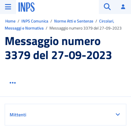
Vai al menu principale
Vai al contenuto principale
Vai al pie' di pagina
INPS ()
Ac
Apri cerca
Ti trovi in:
Home
INPS Comunica
Norme Atti e Sentenze
Circolari,
Messaggi e Normativa
Messaggio numero 3379 del 27-09-2023
Messaggio numero
3379 del 27-09-2023
Menu link servizio sezione
Dettaglio
Mittenti