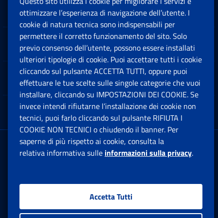
Questo sito utilizza i cookie per migliorare i servizi e
Sedi e Contatti
ottimizzare l’esperienza di navigazione dell’utente. I
Ap
cookie di natura tecnica sono indispensabili per
permettere il corretto funzionamento del sito. Solo
Software
previo consenso dell’utente, possono essere installati
Ap
ulteriori tipologie di cookie. Puoi accettare tutti i cookie
cliccando sul pulsante ACCETTA TUTTI, oppure puoi
Note Legali
effettuare le tue scelte sulle singole categorie che vuoi
Ap
installare, cliccando su IMPOSTAZIONI DEI COOKIE. Se
invece intendi rifiutarne l’installazione dei cookie non
App mobile
Ap
tecnici, puoi farlo cliccando sul pulsante RIFIUTA I
COOKIE NON TECNICI o chiudendo il banner. Per
saperne di più rispetto ai cookie, consulta la
Sede Legale
: Via Ciro il Grande, 21
relativa informativa sulle
informazioni sulla privacy
.
00144 Roma
P.IVA 02121151001
Accetta Tutti
Facebook: Apre una nuova finestra
Twitter: Apre una nuova finestra
Whatsapp: Apre una nuova fi
Youtube: Apre una nuo
Instagram: Apre
Linkedin:
Rs