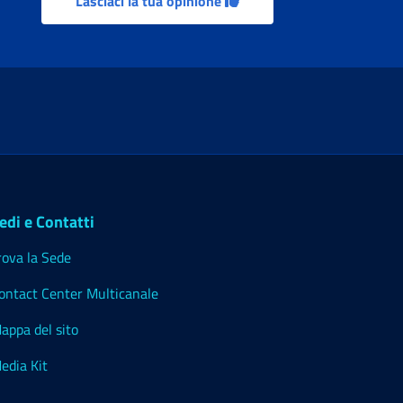
Lasciaci la tua opinione
edi e Contatti
rova la Sede
ontact Center Multicanale
appa del sito
edia Kit