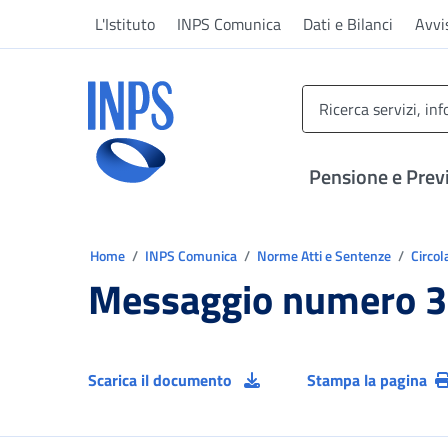
Vai al menu principale
Vai al contenuto principale
Vai al pie' di pagina
L'Istituto
INPS Comunica
Dati e Bilanci
Avvi
INPS ()
Pensione e Prev
Ti trovi in:
Home
INPS Comunica
Norme Atti e Sentenze
Circol
Messaggio numero 3
Scarica il documento
Stampa la pagina