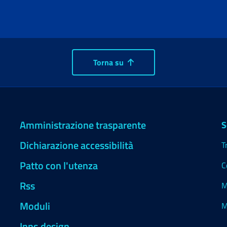
Torna su
Amministrazione trasparente
S
Dichiarazione accessibilità
T
Patto con l'utenza
C
Rss
M
Moduli
M
Inps.design