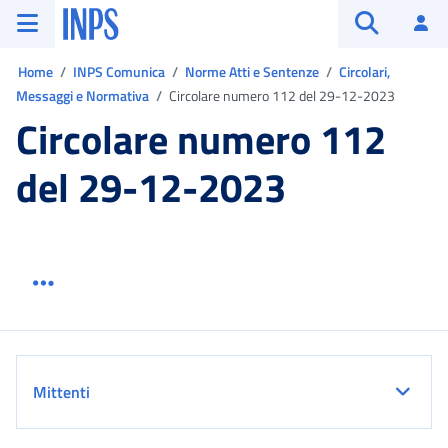
Vai al menu principale
Vai al contenuto principale
Vai al pie' di pagina
INPS ()
Ac
Apri cerca
Ti trovi in:
Home
INPS Comunica
Norme Atti e Sentenze
Circolari,
Messaggi e Normativa
Circolare numero 112 del 29-12-2023
Circolare numero 112
del 29-12-2023
Menu link servizio sezione
Dettaglio
Mittenti