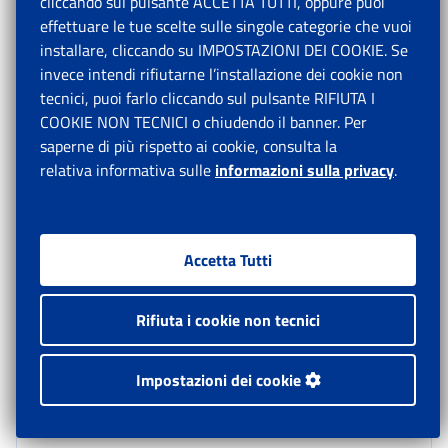
cliccando sul pulsante ACCETTA TUTTI, oppure puoi
effettuare le tue scelte sulle singole categorie che vuoi
Il quadro “D1” è destinato ai soggetti che intendono
installare, cliccando su IMPOSTAZIONI DEI COOKIE. Se
assumere manodopera agricola, anche in virtù della
invece intendi rifiutarne l’installazione dei cookie non
loro posizione di titolare di nucleo coltivatore diretto. I
tecnici, puoi farlo cliccando sul pulsante RIFIUTA I
citati soggetti sono tenuti a dichiarare se l’attività che
COOKIE NON TECNICI o chiudendo il banner. Per
si intende avviare in qualità di datori di lavoro sarà
saperne di più rispetto ai cookie, consulta la
svolta sugli stessi fondi e/o attività per i quali risulta
relativa informativa sulle
informazioni sulla privacy
.
l’iscrizione alla Gestione previdenziale autonoma dei
coltivatori diretti (e quindi già dichiarati nel modello
“CD1”), oppure se su fondi e/o attività diverse da quelle
precedenti (e quindi non dichiarati nel modello “CD1”).
Accetta Tutti
Tale informazione, seppur già formalmente prevista
nella precedente versione del modello di D.A., assume
Rifiuta i cookie non tecnici
ora rilevanza sostanziale in quanto dalla sua verifica,
coordinata con le informazioni contenute nel modello
“CD1”, possono conseguire diverse situazioni
Impostazioni dei cookie
giuridicamente rilevanti.