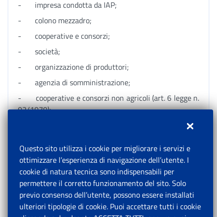
- impresa condotta da IAP;
- colono mezzadro;
- cooperative e consorzi;
- società;
- organizzazione di produttori;
- agenzia di somministrazione;
- cooperative e consorzi non agricoli (art. 6 legge n.
92/1979);
- soggetti in autoconsumo;
- enti o associazioni;
Questo sito utilizza i cookie per migliorare i servizi e
- pubbliche Amministrazioni.
ottimizzare l’esperienza di navigazione dell’utente. I
cookie di natura tecnica sono indispensabili per
permettere il corretto funzionamento del sito. Solo
Quadro “D1” - Impresa CD
previo consenso dell’utente, possono essere installati
ulteriori tipologie di cookie. Puoi accettare tutti i cookie