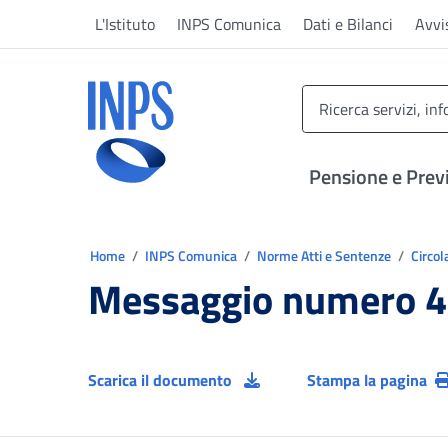
Vai al menu principale
Vai al contenuto principale
Vai al pie' di pagina
L'Istituto
INPS Comunica
Dati e Bilanci
Avvi
INPS ()
Pensione e Prev
Ti trovi in:
Home
INPS Comunica
Norme Atti e Sentenze
Circol
Messaggio numero 4
Scarica il documento
Stampa la pagina