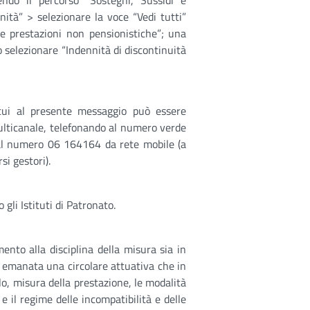
uendo il percorso “Sostegni, Sussidi e
nità” > selezionare la voce “Vedi tutti”
e prestazioni non pensionistiche”; una
 selezionare “Indennità di discontinuità
 cui al presente messaggio può essere
multicanale, telefonando al numero verde
al numero 06 164164 da rete mobile (a
si gestori).
li Istituti di Patronato.
mento alla disciplina della misura sia in
 emanata una circolare attuativa che in
colo, misura della prestazione, le modalità
e il regime delle incompatibilità e delle