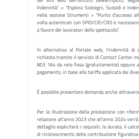
del sito web dell’Istituto (www.inps.it), seg
Indennità” > “Esplora Sostegni, Sussidi e Inden
nella sezione Strumenti > “Punto d’accesso all
volta autenticati con SPID/CIE/CNS è necessario
a favore dei lavoratori dello spettacolo”.
In alternativa al Portale web, l’indennità di
richiesta tramite il servizio di Contact Center 
803 164 da rete fissa (gratuitamente) oppure 
pagamento, in base alla tariffa applicata dai diver
È possibile presentare domanda anche attraverso g
Per la illustrazione della prestazione con riferi
relazione all’anno 2023 che all’anno 2024 verrà
dettaglio espliciterà i requisiti, la durata, il cal
di riconoscimento della contribuzione figurativa 