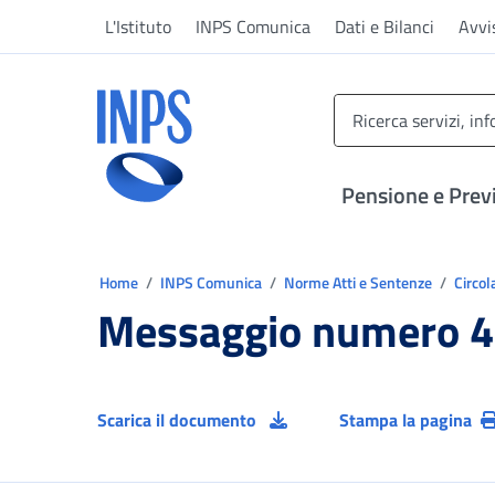
Vai al menu principale
Vai al contenuto principale
Vai al pie' di pagina
L'Istituto
INPS Comunica
Dati e Bilanci
Avvi
INPS ()
Pensione e Prev
Ti trovi in:
Home
INPS Comunica
Norme Atti e Sentenze
Circol
Messaggio numero 4
Scarica il documento
Stampa la pagina