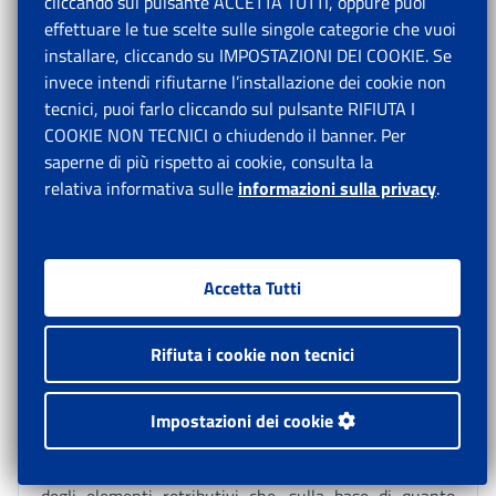
cliccando sul pulsante ACCETTA TUTTI, oppure puoi
effettuare le tue scelte sulle singole categorie che vuoi
Si rammenta che, ai sensi del combinato disposto
installare, cliccando su IMPOSTAZIONI DEI COOKIE. Se
dell’articolo 69, comma 7, della legge 23 dicembre
invece intendi rifiutarne l’installazione dei cookie non
2000, n. 388, e dell’articolo 43, comma 3, della legge
tecnici, puoi farlo cliccando sul pulsante RIFIUTA I
28 dicembre 2001, n. 448, le disposizioni di cui
COOKIE NON TECNICI o chiudendo il banner. Per
all’articolo 7 del D.L. n. 463/1983, modificato
saperne di più rispetto ai cookie, consulta la
dall'articolo 1, comma 2, del D.L. n. 338/1989, non si
relativa informativa sulle
informazioni sulla privacy
.
applicano, a partire dal 1° gennaio 1984, ai lavoratori
della piccola pesca marittima e delle acque interne
soggetti alla L. n. 250/1958
[13]
.
Accetta Tutti
Rifiuta i cookie non tecnici
8. Importi che non concorrono a formare il reddito di
lavoro dipendente
Impostazioni dei cookie
Si riportano, di seguito, per l’anno 2024, gli importi