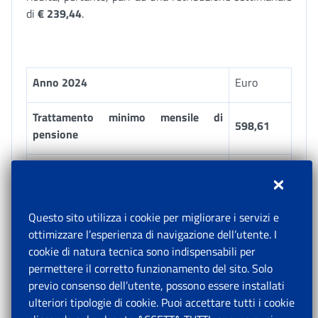
di
€
239,44
.
Anno 2024
Euro
Trattamento minimo mensile di
598,61
pensione
Limite settimanale per l’accredito dei
239,44
contributi (40%)
Questo sito utilizza i cookie per migliorare i servizi e
Limite annuale per l’accredito dei
ottimizzare l’esperienza di navigazione dell’utente. I
contributi, arrotondato all’unità di
12.451,00
cookie di natura tecnica sono indispensabili per
euro (*)
permettere il corretto funzionamento del sito. Solo
previo consenso dell’utente, possono essere installati
ulteriori tipologie di cookie. Puoi accettare tutti i cookie
(*) Il limite annuo è pari a € 239,44 x 52 settimane