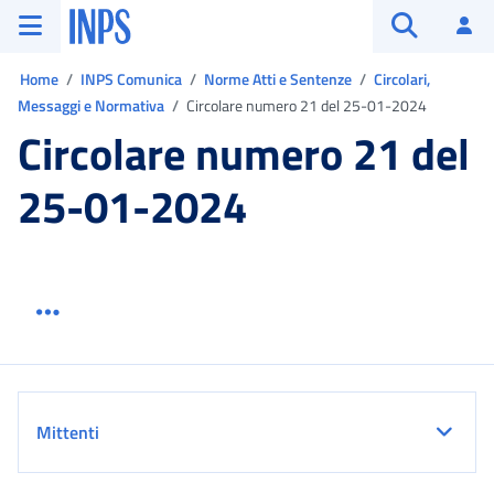
Vai al menu principale
Vai al contenuto principale
Vai al pie' di pagina
INPS ()
Ac
Apri cerca
Ti trovi in:
Home
INPS Comunica
Norme Atti e Sentenze
Circolari,
Messaggi e Normativa
Circolare numero 21 del 25-01-2024
Circolare numero 21 del
25-01-2024
Menu link servizio sezione
Dettaglio
Mittenti