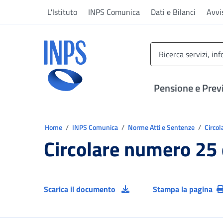
Vai al menu principale
Vai al contenuto principale
Vai al pie' di pagina
L'Istituto
INPS Comunica
Dati e Bilanci
Avvi
INPS ()
Pensione e Prev
Ti trovi in:
Home
INPS Comunica
Norme Atti e Sentenze
Circol
Circolare numero 25
Scarica il documento
Stampa la pagina