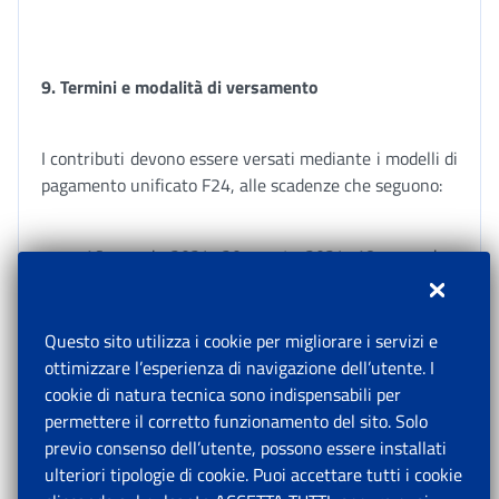
9. Termini e modalità di versamento
I contributi devono essere versati mediante i modelli di
pagamento unificato F24, alle scadenze che seguono:
16 maggio 2024, 20 agosto 2024, 18 novembre
2024 e 17 febbraio 2025, per il versamento delle
quattro rate dei contributi dovuti sul minimale di
reddito;
Questo sito utilizza i cookie per migliorare i servizi e
ottimizzare l’esperienza di navigazione dell’utente. I
entro i termini previsti per il pagamento delle
cookie di natura tecnica sono indispensabili per
imposte sui redditi delle persone fisiche in
permettere il corretto funzionamento del sito. Solo
riferimento ai contributi dovuti sulla quota di
previo consenso dell’utente, possono essere installati
reddito eccedente il minimale, a titolo di saldo
ulteriori tipologie di cookie. Puoi accettare tutti i cookie
2023, primo acconto 2024 e secondo acconto