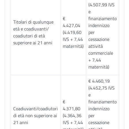
(4.507,99 IVS
e
€
finanziamento
Titolari di qualunque
4.427,04
indennizzo
età e coadiuvanti/
(4.419,60
per
coadiutori di età
IVS + 7,44
cessazione
superiore ai 21 anni
maternità)
attività
commerciale
+ 7,44
maternità)
€ 4.460,19
(4.452,75 IVS
e
€
finanziamento
Coadiuvanti/coadiutori
4.371,80
indennizzo
di età non superiore ai
(4.364,36
per
21 anni
IVS + 7,44
cessazione