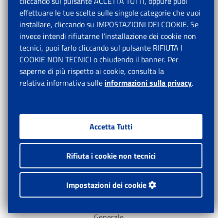
cliccando sul pulsante ACCETTA TUTTI, oppure puoi
2024.
effettuare le tue scelte sulle singole categorie che vuoi
installare, cliccando su IMPOSTAZIONI DEI COOKIE. Se
Si ricorda che i dati e gli importi utili per il pagamento
invece intendi rifiutarne l’installazione dei cookie non
della contribuzione dovuta da artigiani e commercianti
tecnici, puoi farlo cliccando sul pulsante RIFIUTA I
sono pubblicati nel Cassetto previdenziale, nella
COOKIE NON TECNICI o chiudendo il banner. Per
sezione “Dati del mod. F24”, cui può accedere il
saperne di più rispetto ai cookie, consulta la
contribuente o un suo delegato. Attraverso tale
relativa informativa sulle
informazioni sulla privacy
.
opzione è possibile, inoltre, visualizzare e stampare in
formato PDF, il modello da utilizzare per effettuare il
pagamento.
Accetta Tutti
Per ulteriori chiarimenti si rinvia ai messaggi n. 5769
Rifiuta i cookie non tecnici
del 2 aprile 2012 e n. 11762 del 22 luglio 2013.
Impostazioni dei cookie
Il Direttore
Generale