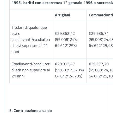
1995, iscritti con decorrenza 1° gennaio 1996 o successi
Artigiani
Commercianti
Titolari di qualunque
età e
€29.362,42
€29.936,74
coadiuvanti/coadiutori
(55.008*24%+
(55.008*24,4
di età superiore ai 21
64.642*25%)
64.642*25,48
anni
Coadiuvanti/coadiutori
€29.003,47
€29.577,79
di età non superiore ai
(55.008*23,70%+
(55.008*24,1
21 anni
64.642*24,70%)
64.642*25,18
5. Contribuzione a saldo