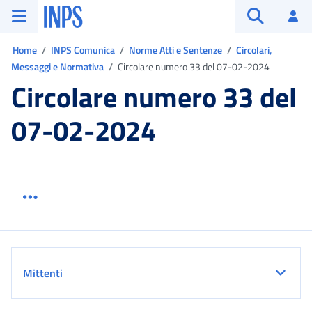
Vai al menu principale
Vai al contenuto principale
Vai al pie' di pagina
INPS ()
Ac
Apri cerca
Ti trovi in:
Home
INPS Comunica
Norme Atti e Sentenze
Circolari,
Messaggi e Normativa
Circolare numero 33 del 07-02-2024
Circolare numero 33 del
07-02-2024
Menu link servizio sezione
Dettaglio
Mittenti