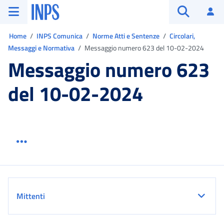
Vai al menu principale
Vai al contenuto principale
Vai al pie' di pagina
INPS ()
Ac
Apri cerca
Ti trovi in:
Home
INPS Comunica
Norme Atti e Sentenze
Circolari,
Messaggi e Normativa
Messaggio numero 623 del 10-02-2024
Messaggio numero 623
del 10-02-2024
Menu link servizio sezione
Dettaglio
Mittenti