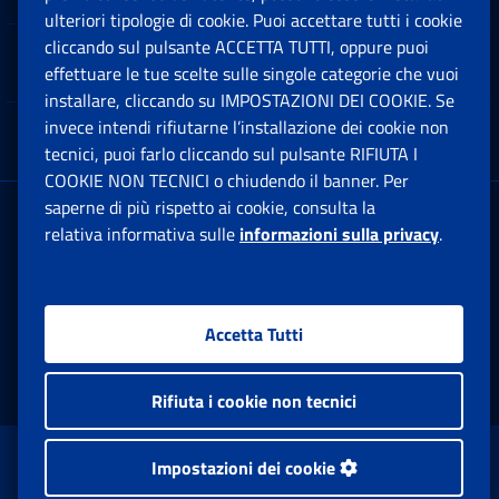
ulteriori tipologie di cookie. Puoi accettare tutti i cookie
cliccando sul pulsante ACCETTA TUTTI, oppure puoi
Note Legali
effettuare le tue scelte sulle singole categorie che vuoi
Ap
installare, cliccando su IMPOSTAZIONI DEI COOKIE. Se
invece intendi rifiutarne l’installazione dei cookie non
App mobile
Ap
tecnici, puoi farlo cliccando sul pulsante RIFIUTA I
COOKIE NON TECNICI o chiudendo il banner. Per
saperne di più rispetto ai cookie, consulta la
Sede Legale
: Via Ciro il Grande, 21
relativa informativa sulle
informazioni sulla privacy
.
00144 Roma
P.IVA 02121151001
Accetta Tutti
Facebook: Apre una nuova finestra
Twitter: Apre una nuova finestra
Whatsapp: Apre una nuova fi
Youtube: Apre una nuo
Instagram: Apre
Linkedin:
Rs
Rifiuta i cookie non tecnici
www.inps.gov.it © 1997-2026
Impostazioni dei cookie
Istituto Nazionale Previdenza Sociale.