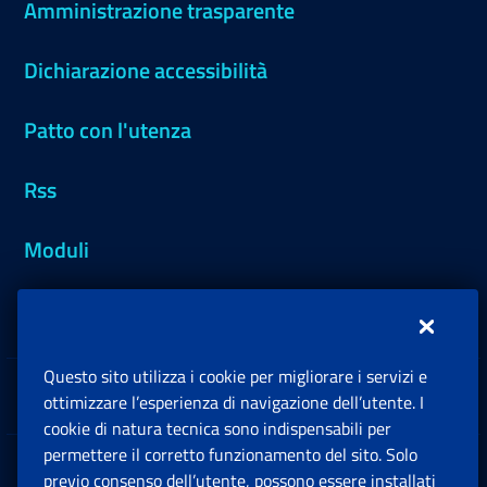
Amministrazione trasparente
Dichiarazione accessibilità
Patto con l'utenza
Rss
Moduli
Inps.design
Questo sito utilizza i cookie per migliorare i servizi e
Sedi e Contatti
ottimizzare l’esperienza di navigazione dell’utente. I
Ap
cookie di natura tecnica sono indispensabili per
permettere il corretto funzionamento del sito. Solo
Software
previo consenso dell’utente, possono essere installati
Ap