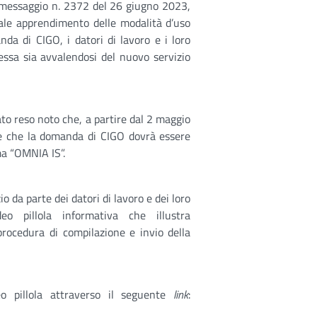
il messaggio n. 2372 del 26 giugno 2023,
ale apprendimento delle modalità d’uso
da di CIGO, i datori di lavoro e i loro
essa sia avvalendosi del nuovo servizio
to reso noto che, a partire dal 2 maggio
i e che la domanda di CIGO dovrà essere
ma “OMNIA IS”.
io da parte dei datori di lavoro e dei loro
eo pillola informativa che illustra
procedura di compilazione e invio della
eo pillola attraverso il seguente
link
: