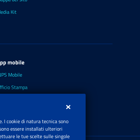
edia Kit
pp mobile
NPS Mobile
fficio Stampa
NPS - Museo Multimediale
NPS Cassetto Artigiani e Commercianti
e. I cookie di natura tecnica sono
ono essere installati ulteriori
ttuare le tue scelte sulle singole