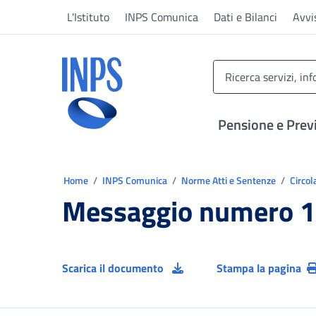
Vai al menu principale
Vai al contenuto principale
Vai al pie' di pagina
L'Istituto
INPS Comunica
Dati e Bilanci
Avvi
INPS ()
Pensione e Prev
Ti trovi in:
Home
INPS Comunica
Norme Atti e Sentenze
Circol
Messaggio numero 1
Scarica il documento
Stampa la pagina