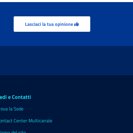
Lasciaci la tua opinione
edi e Contatti
rova la Sede
ontact Center Multicanale
appa del sito