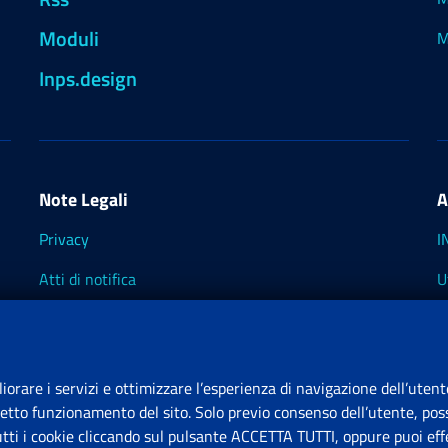
Moduli
M
Inps.design
Note Legali
A
Privacy
I
Atti di notifica
U
Impostazioni dei cookie
I
I
liorare i servizi e ottimizzare l’esperienza di navigazione dell’utent
retto funzionamento del sito. Solo previo consenso dell’utente, poss
tutti i cookie cliccando sul pulsante ACCETTA TUTTI, oppure puoi effe