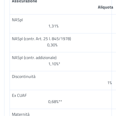
Assicurazione
Aliquota
NASpI
1,31%
NASpI (contr. Art. 25 l. 845/1978)
0,30%
NASpI (contr. addizionale)
1,10%*
Discontinuità
1%
Ex CUAF
0,68%**
Maternità