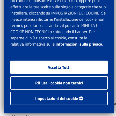
cliccando sul pulsante ACCETTA TUTTI, oppure puoi
senza indennità di disponibilità, in relazione ai rapporti
effettuare le tue scelte sulle singole categorie che vuoi
di lavoro subordinato a tempo indeterminato il carico
installare, cliccando su IMPOSTAZIONI DEI COOKIE. Se
contributivo resta invariato.
invece intendi rifiutarne l’installazione dei cookie non
tecnici, puoi farlo cliccando sul pulsante RIFIUTA I
COOKIE NON TECNICI o chiudendo il banner. Per
Di seguito si riporta la misura effettiva delle aliquote
saperne di più rispetto ai cookie, consulta la
dovute dal 1° gennaio 2024 per le contribuzioni minori
relativa informativa sulle
informazioni sulla privacy
.
dai committenti che instaurano
rapporti di lavoro
autonomo
con soggetti per i quali è previsto l’obbligo di
assicurazione al Fondo Pensione Lavoratori dello
Spettacolo:
Accetta Tutti
Rifiuta i cookie non tecnici
Assicurazione
Impostazioni dei cookie
Aliquot