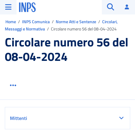
Vai al menu principale
Vai al contenuto principale
Vai al pie' di pagina
INPS ()
Ac
Apri cerca
Ti trovi in:
Home
INPS Comunica
Norme Atti e Sentenze
Circolari,
Messaggi e Normativa
Circolare numero 56 del 08-04-2024
Circolare numero 56 del
08-04-2024
Menu link servizio sezione
Dettaglio
Mittenti