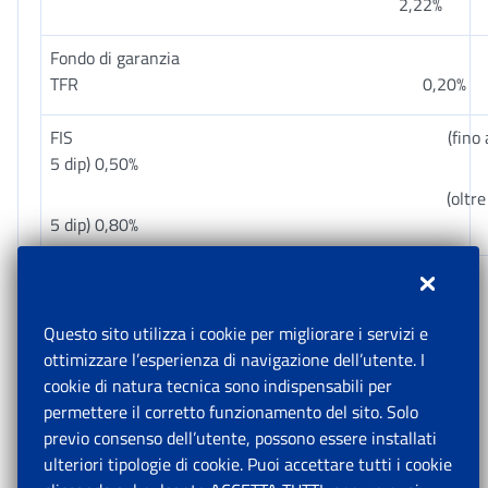
2,22%
Fondo di garanzia
TFR 0,20%
FIS (fino 
5 dip) 0,50%
(oltre 
5 dip) 0,80%
* Misura al netto della riduzione prevista dall’articolo
120 della legge. n. 388/2000 e dall’articolo 1, commi
Questo sito utilizza i cookie per migliorare i servizi e
361 e 362, della legge n. 266/2005, pari
ottimizzare l’esperienza di navigazione dell’utente. I
complessivamente all’1,80 per cento.
cookie di natura tecnica sono indispensabili per
permettere il corretto funzionamento del sito. Solo
previo consenso dell’utente, possono essere installati
Fatto salvo quanto sopra precisato con riferimento ai
ulteriori tipologie di cookie. Puoi accettare tutti i cookie
rapporti di lavoro intermittente a tempo indeterminato