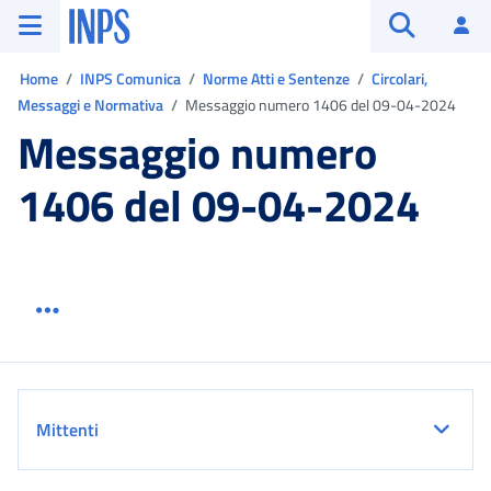
Vai al menu principale
Vai al contenuto principale
Vai al pie' di pagina
INPS ()
Ac
Apri cerca
Ti trovi in:
Home
INPS Comunica
Norme Atti e Sentenze
Circolari,
Messaggi e Normativa
Messaggio numero 1406 del 09-04-2024
Messaggio numero
1406 del 09-04-2024
Menu link servizio sezione
Dettaglio
Mittenti