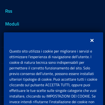
Rss
Moduli
Inps.design
Questo sito utilizza i cookie per migliorare i servizi e
Sedi e Contatti
ottimizzare l’esperienza di navigazione dell’utente. I
Ap
cookie di natura tecnica sono indispensabili per
permettere il corretto funzionamento del sito. Solo
Software
previo consenso dell’utente, possono essere installati
Ap
ulteriori tipologie di cookie. Puoi accettare tutti i cookie
cliccando sul pulsante ACCETTA TUTTI, oppure puoi
Note Legali
effettuare le tue scelte sulle singole categorie che vuoi
Ap
installare, cliccando su IMPOSTAZIONI DEI COOKIE. Se
invece intendi rifiutarne l’installazione dei cookie non
App mobile