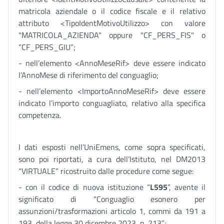
matricola aziendale o il codice fiscale e il relativo
attributo <TipoIdentMotivoUtilizzo> con valore
"MATRICOLA_AZIENDA" oppure "CF_PERS_FIS" o
”CF_PERS_GIU”;
- nell’elemento <AnnoMeseRif> deve essere indicato
l’AnnoMese di riferimento del conguaglio;
- nell’elemento <ImportoAnnoMeseRif> deve essere
indicato l’importo conguagliato, relativo alla specifica
competenza.
I dati esposti nell’UniEmens, come sopra specificati,
sono poi riportati, a cura dell’Istituto, nel DM2013
“VIRTUALE” ricostruito dalle procedure come segue:
- con il codice di nuova istituzione “
L595
”, avente il
significato di “Conguaglio esonero per
assunzioni/trasformazioni articolo 1, commi da 191 a
193, della legge 30 dicembre 2023, n. 213”;