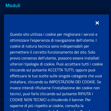
Moduli
Inps.design
Questo sito utilizza i cookie per migliorare i servizi e
Sedi e Contatti
ottimizzare l’esperienza di navigazione dell’utente. I
Ap
cookie di natura tecnica sono indispensabili per
permettere il corretto funzionamento del sito. Solo
Software
previo consenso dell’utente, possono essere installati
Ap
ulteriori tipologie di cookie. Puoi accettare tutti i cookie
cliccando sul pulsante ACCETTA TUTTI, oppure puoi
Note Legali
effettuare le tue scelte sulle singole categorie che vuoi
Ap
installare, cliccando su IMPOSTAZIONI DEI COOKIE. Se
invece intendi rifiutarne l’installazione dei cookie non
App mobile
Ap
tecnici, puoi farlo cliccando sul pulsante RIFIUTA I
COOKIE NON TECNICI o chiudendo il banner. Per
saperne di più rispetto ai cookie, consulta la
Sede Legale
: Via Ciro il Grande, 21