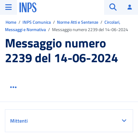
Vai al menu principale
Vai al contenuto principale
Vai al pie' di pagina
INPS ()
Ac
Apri cerca
Ti trovi in:
Home
INPS Comunica
Norme Atti e Sentenze
Circolari,
Messaggi e Normativa
Messaggio numero 2239 del 14-06-2024
Messaggio numero
2239 del 14-06-2024
Menu link servizio sezione
Dettaglio
Mittenti