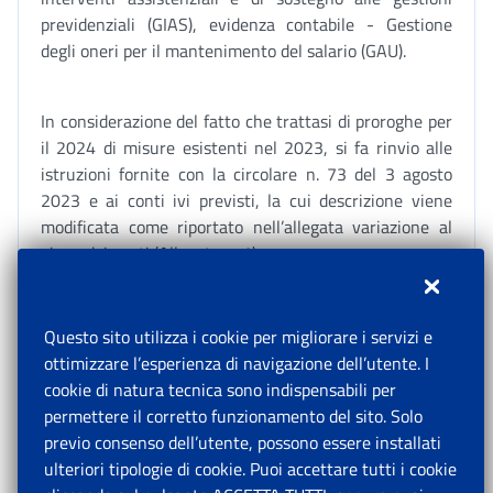
previdenziali (GIAS), evidenza contabile - Gestione
degli oneri per il mantenimento del salario (GAU).
In considerazione del fatto che trattasi di proroghe per
il 2024 di misure esistenti nel 2023, si fa rinvio alle
istruzioni fornite con la circolare n. 73 del 3 agosto
2023 e ai conti ivi previsti, la cui descrizione viene
modificata come riportato nell’allegata variazione al
piano dei conti (Allegato n. 1).
Relativamente alla misura descritta nel precedente
Questo sito utilizza i cookie per migliorare i servizi e
paragrafo 4, si fa rinvio alle istruzioni contabili
ottimizzare l’esperienza di navigazione dell’utente. I
contenute nel messaggio n. 2304/2024. Al riguardo, si
cookie di natura tecnica sono indispensabili per
riportano nell’allegata variazione al piano dei conti, le
permettere il corretto funzionamento del sito. Solo
integrazioni riferite ai conti in uso aggiornati nella
previo consenso dell’utente, possono essere installati
normativa di riferimento di cui all’articolo 2-bis,
ulteriori tipologie di cookie. Puoi accettare tutti i cookie
comma 5, del decreto-legge n. 63/2024 (Allegato n. 2).