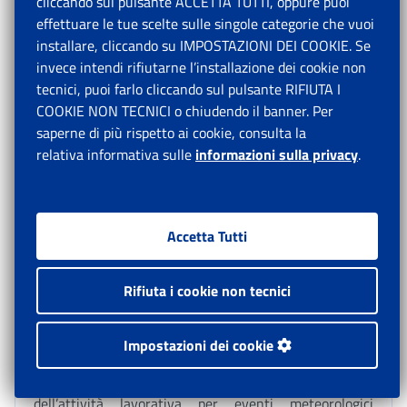
cliccando sul pulsante ACCETTA TUTTI, oppure puoi
effettuare le tue scelte sulle singole categorie che vuoi
installare, cliccando su IMPOSTAZIONI DEI COOKIE. Se
invece intendi rifiutarne l’installazione dei cookie non
Il Direttore
tecnici, puoi farlo cliccando sul pulsante RIFIUTA I
Generale
COOKIE NON TECNICI o chiudendo il banner. Per
saperne di più rispetto ai cookie, consulta la
Valeria
relativa informativa sulle
informazioni sulla privacy
.
Vittimberga
Accetta Tutti
Rifiuta i cookie non tecnici
[1]
Data di entrata in vigore della legge di conversione
Impostazioni dei cookie
n. 101/2024.
[2]
Si rammenta che le sospensioni/riduzioni
dell’attività lavorativa per eventi meteorologici