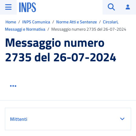
Vai al menu principale
Vai al contenuto principale
Vai al pie' di pagina
INPS ()
Ac
Apri cerca
Ti trovi in:
Home
INPS Comunica
Norme Atti e Sentenze
Circolari,
Messaggi e Normativa
Messaggio numero 2735 del 26-07-2024
Messaggio numero
2735 del 26-07-2024
Menu link servizio sezione
Dettaglio
Mittenti