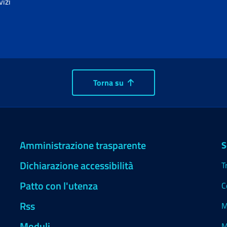
vizi
Torna su
Amministrazione trasparente
S
Dichiarazione accessibilità
T
Patto con l'utenza
C
Rss
M
Moduli
M