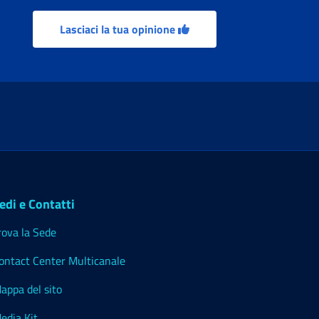
Lasciaci la tua opinione
edi e Contatti
rova la Sede
ontact Center Multicanale
appa del sito
edia Kit