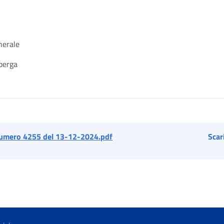
nerale
mberga
umero 4255 del 13-12-2024.pdf
Scar