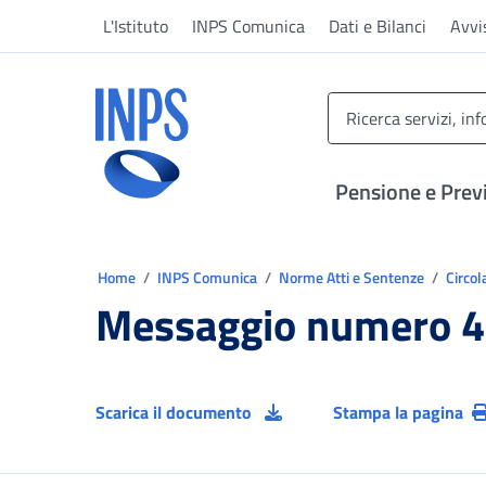
Vai al menu principale
Vai al contenuto principale
Vai al pie' di pagina
L'Istituto
INPS Comunica
Dati e Bilanci
Avvi
INPS ()
Pensione e Prev
Ti trovi in:
Home
INPS Comunica
Norme Atti e Sentenze
Circol
Messaggio numero 4
Scarica il documento
Stampa la pagina