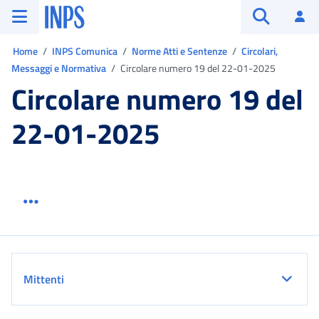
Vai al menu principale
Vai al contenuto principale
Vai al pie' di pagina
INPS ()
Ac
Apri cerca
Ti trovi in:
Home
INPS Comunica
Norme Atti e Sentenze
Circolari,
Messaggi e Normativa
Circolare numero 19 del 22-01-2025
Circolare numero 19 del
22-01-2025
Menu link servizio sezione
Dettaglio
Mittenti