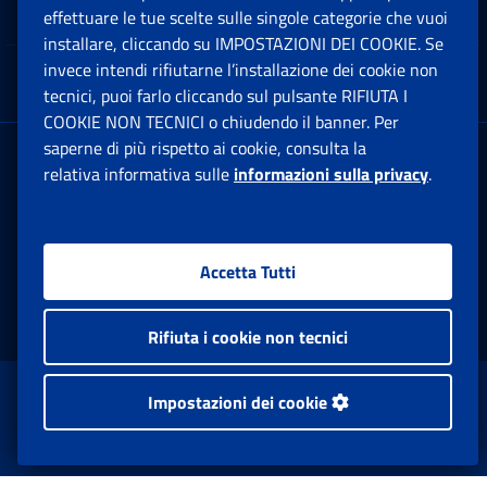
Note Legali
effettuare le tue scelte sulle singole categorie che vuoi
Ap
installare, cliccando su IMPOSTAZIONI DEI COOKIE. Se
invece intendi rifiutarne l’installazione dei cookie non
App mobile
Ap
tecnici, puoi farlo cliccando sul pulsante RIFIUTA I
COOKIE NON TECNICI o chiudendo il banner. Per
saperne di più rispetto ai cookie, consulta la
Sede Legale
: Via Ciro il Grande, 21
relativa informativa sulle
informazioni sulla privacy
.
00144 Roma
P.IVA 02121151001
Accetta Tutti
Facebook: Apre una nuova finestra
Twitter: Apre una nuova finestra
Whatsapp: Apre una nuova fi
Youtube: Apre una nuo
Instagram: Apre
Linkedin:
Rs
Rifiuta i cookie non tecnici
www.inps.gov.it © 1997-2026
Impostazioni dei cookie
Istituto Nazionale Previdenza Sociale.
Tutti i diritti riservati.