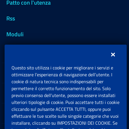
Patto con l'utenza
Rss
Moduli
Inps.design
Questo sito utilizza i cookie per migliorare i servizi e
Sedi e Contatti
ottimizzare l’esperienza di navigazione dell’utente. I
Ap
cookie di natura tecnica sono indispensabili per
permettere il corretto funzionamento del sito. Solo
Software
previo consenso dell’utente, possono essere installati
Ap
ulteriori tipologie di cookie. Puoi accettare tutti i cookie
cliccando sul pulsante ACCETTA TUTTI, oppure puoi
Note Legali
effettuare le tue scelte sulle singole categorie che vuoi
Ap
installare, cliccando su IMPOSTAZIONI DEI COOKIE. Se