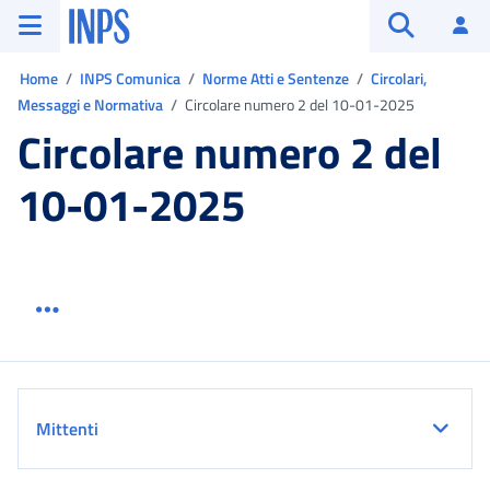
Vai al menu principale
Vai al contenuto principale
Vai al pie' di pagina
INPS ()
Ac
Apri cerca
Ti trovi in:
Home
INPS Comunica
Norme Atti e Sentenze
Circolari,
Messaggi e Normativa
Circolare numero 2 del 10-01-2025
Circolare numero 2 del
10-01-2025
Menu link servizio sezione
Dettaglio
Mittenti