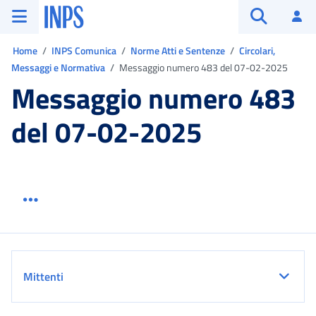
Vai al menu principale
Vai al contenuto principale
Vai al pie' di pagina
INPS ()
Ac
Apri cerca
Ti trovi in:
Home
INPS Comunica
Norme Atti e Sentenze
Circolari,
Messaggi e Normativa
Messaggio numero 483 del 07-02-2025
Messaggio numero 483
del 07-02-2025
Menu link servizio sezione
Dettaglio
Mittenti