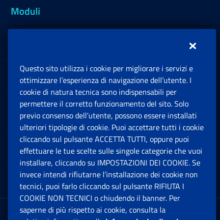
Moduli
Inps.design
Questo sito utilizza i cookie per migliorare i servizi e
Sedi e Contatti
ottimizzare l’esperienza di navigazione dell’utente. I
Ap
cookie di natura tecnica sono indispensabili per
permettere il corretto funzionamento del sito. Solo
Software
previo consenso dell’utente, possono essere installati
Ap
ulteriori tipologie di cookie. Puoi accettare tutti i cookie
cliccando sul pulsante ACCETTA TUTTI, oppure puoi
Note Legali
effettuare le tue scelte sulle singole categorie che vuoi
Ap
installare, cliccando su IMPOSTAZIONI DEI COOKIE. Se
invece intendi rifiutarne l’installazione dei cookie non
App mobile
Ap
tecnici, puoi farlo cliccando sul pulsante RIFIUTA I
COOKIE NON TECNICI o chiudendo il banner. Per
saperne di più rispetto ai cookie, consulta la
Sede Legale
: Via Ciro il Grande, 21