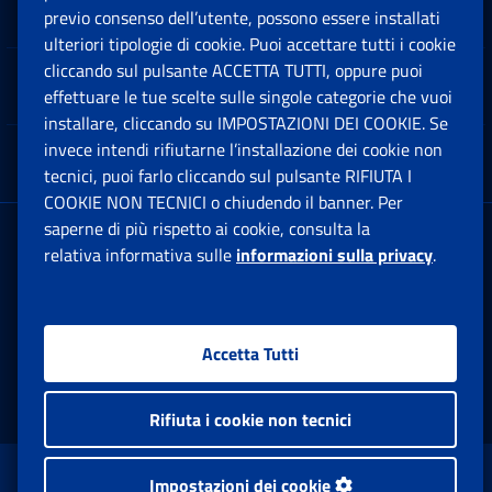
Software
previo consenso dell’utente, possono essere installati
Ap
ulteriori tipologie di cookie. Puoi accettare tutti i cookie
cliccando sul pulsante ACCETTA TUTTI, oppure puoi
Note Legali
effettuare le tue scelte sulle singole categorie che vuoi
Ap
installare, cliccando su IMPOSTAZIONI DEI COOKIE. Se
invece intendi rifiutarne l’installazione dei cookie non
App mobile
Ap
tecnici, puoi farlo cliccando sul pulsante RIFIUTA I
COOKIE NON TECNICI o chiudendo il banner. Per
saperne di più rispetto ai cookie, consulta la
Sede Legale
: Via Ciro il Grande, 21
relativa informativa sulle
informazioni sulla privacy
.
00144 Roma
P.IVA 02121151001
Accetta Tutti
Facebook: Apre una nuova finestra
Twitter: Apre una nuova finestra
Whatsapp: Apre una nuova fi
Youtube: Apre una nuo
Instagram: Apre
Linkedin:
Rs
Rifiuta i cookie non tecnici
www.inps.gov.it © 1997-2026
Impostazioni dei cookie