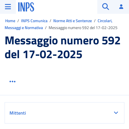
Vai al menu principale
Vai al contenuto principale
Vai al pie' di pagina
INPS ()
Ac
Apri cerca
Ti trovi in:
Home
INPS Comunica
Norme Atti e Sentenze
Circolari,
Messaggi e Normativa
Messaggio numero 592 del 17-02-2025
Messaggio numero 592
del 17-02-2025
Menu link servizio sezione
Dettaglio
Mittenti