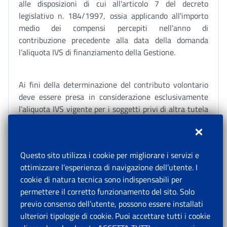
alle disposizioni di cui all'articolo 7 del decreto
legislativo n. 184/1997, ossia applicando all'importo
medio dei compensi percepiti nell'anno di
contribuzione precedente alla data della domanda
l’aliquota IVS di finanziamento della Gestione.
Ai fini della determinazione del contributo volontario
deve essere presa in considerazione esclusivamente
l’aliquota IVS vigente per i soggetti privi di altra tutela
previdenziale e non titolari di pensione pari, per l’anno
2025, al 25% per i professionisti e al 33% per i
collaboratori e per le figure assimilate.
Questo sito utilizza i cookie per migliorare i servizi e
ottimizzare l’esperienza di navigazione dell’utente. I
Poiché nel 2025 il minimale per l’accredito
cookie di natura tecnica sono indispensabili per
contributivo è fissato in 18.555,00 euro, per il
permettere il corretto funzionamento del sito. Solo
medesimo anno l’importo minimo dovuto dai
previo consenso dell’utente, possono essere installati
prosecutori volontari della Gestione separata non può
ulteriori tipologie di cookie. Puoi accettare tutti i cookie
essere inferiore a 4.638,84 euro su base annua e a