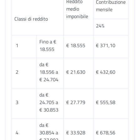
Reddito
Contribuzione
medio
mensile
imponibile
Classi di reddito
24%
Fino a €
1
€ 18.555
€ 371,10
18.555
da €
2
18.556 a
€ 21.630
€ 432,60
€ 24.704
da €
3
24.705 a
€ 27.779
€ 555,58
€ 30.853
da €
4
30.854 a
€ 33.928
€ 678,56