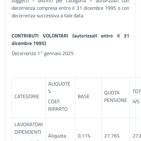
soggetti - distinti per categoria – autorizzati con
decorrenza compresa entro il 31 dicembre 1995 o con
decorrenza successiva a tale data.
CONTRIBUTI VOLONTARI (autorizzati entro il 31
dicembre 1995)
Decorrenza 1° gennaio 2025
ALIQUOTE
%
TOT
QUOTA
CATEGORIE
BASE
PENSIONE
COEF.
IVS
RIPARTO
LAVORATORI
DIPENDENTI
Aliquota
0,11%
27,76%
27,