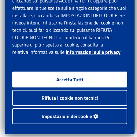
cliccando sul pulsante ACCETTA TUTTI, oppure puoi
386,57 euro su base mensile per quanto concerne i
effettuare le tue scelte sulle singole categorie che vuoi
professionisti e a 6.123,24 euro su base annua e a
installare, cliccando su IMPOSTAZIONI DEI COOKIE. Se
510,27 euro su base mensile per quanto concerne
invece intendi rifiutarne l’installazione dei cookie non
tutti gli altri iscritti.
tecnici, puoi farlo cliccando sul pulsante RIFIUTA I
COOKIE NON TECNICI o chiudendo il banner. Per
saperne di più rispetto ai cookie, consulta la
relativa informativa sulle
informazioni sulla privacy
.
Il Direttore
Accetta Tutti
Generale
Valeria
Rifiuta i cookie non tecnici
Vittimberga
Impostazioni dei cookie