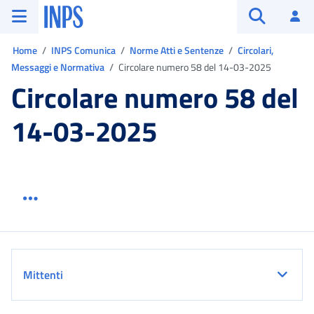
Vai al menu principale
Vai al contenuto principale
Vai al pie' di pagina
INPS ()
Ac
Apri cerca
Ti trovi in:
Home
INPS Comunica
Norme Atti e Sentenze
Circolari,
Messaggi e Normativa
Circolare numero 58 del 14-03-2025
Circolare numero 58 del
14-03-2025
Menu link servizio sezione
Dettaglio
Mittenti