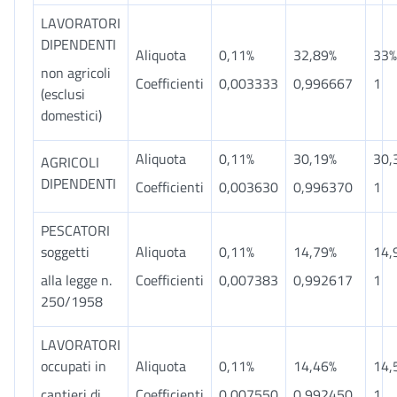
LAVORATORI
DIPENDENTI
Aliquota
0,11%
32,89%
33%
non agricoli
Coefficienti
0,003333
0,996667
1
(esclusi
domestici)
Aliquota
0,11%
30,19%
30,
AGRICOLI
DIPENDENTI
Coefficienti
0,003630
0,996370
1
PESCATORI
soggetti
Aliquota
0,11%
14,79%
14,
alla legge n.
Coefficienti
0,007383
0,992617
1
250/1958
LAVORATORI
occupati in
Aliquota
0,11%
14,46%
14,
cantieri di
Coefficienti
0,007550
0,992450
1