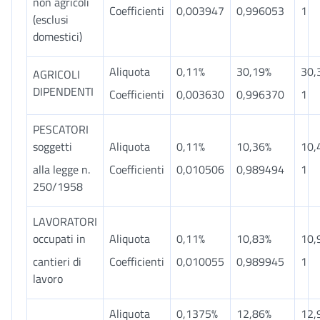
non agricoli
Coefficienti
0,003947
0,996053
1
(esclusi
domestici)
Aliquota
0,11%
30,19%
30,
AGRICOLI
DIPENDENTI
Coefficienti
0,003630
0,996370
1
PESCATORI
soggetti
Aliquota
0,11%
10,36%
10,
alla legge n.
Coefficienti
0,010506
0,989494
1
250/1958
LAVORATORI
occupati in
Aliquota
0,11%
10,83%
10,
cantieri di
Coefficienti
0,010055
0,989945
1
lavoro
Aliquota
0,1375%
12,86%
12,