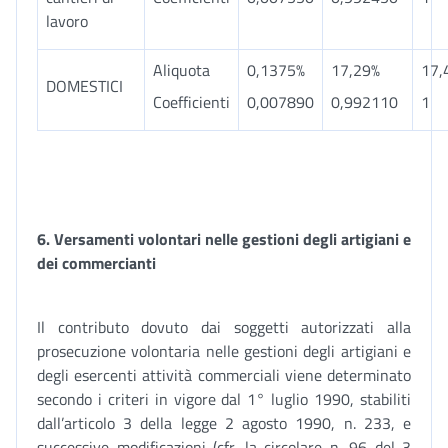
lavoro
Aliquota
0,1375%
17,29%
17,
DOMESTICI
Coefficienti
0,007890
0,992110
1
6. Versamenti volontari nelle gestioni degli artigiani e
dei commercianti
Il contributo dovuto dai soggetti autorizzati alla
prosecuzione volontaria nelle gestioni degli artigiani e
degli esercenti attività commerciali viene determinato
secondo i criteri in vigore dal 1° luglio 1990, stabiliti
dall’articolo 3 della legge 2 agosto 1990, n. 233, e
successive modificazioni (cfr. la circolare n. 96 del 3