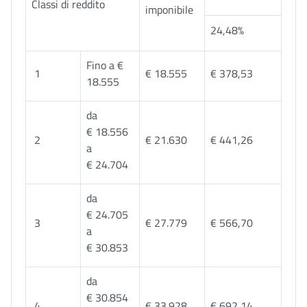
Classi di reddito
imponibile
24,48%
Fino a €
1
€ 18.555
€ 378,53
18.555
da
€ 18.556
2
€ 21.630
€ 441,26
a
€ 24.704
da
€ 24.705
3
€ 27.779
€ 566,70
a
€ 30.853
da
€ 30.854
4
€ 33.928
€ 692,14