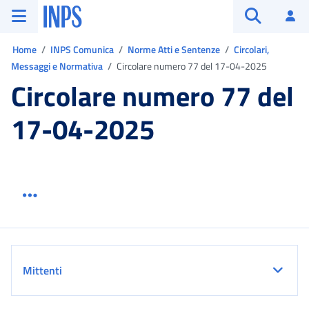
Vai al menu principale
Vai al contenuto principale
Vai al pie' di pagina
INPS ()
Ac
Apri cerca
Ti trovi in:
Home
INPS Comunica
Norme Atti e Sentenze
Circolari,
Messaggi e Normativa
Circolare numero 77 del 17-04-2025
Circolare numero 77 del
17-04-2025
Menu link servizio sezione
Dettaglio
Mittenti