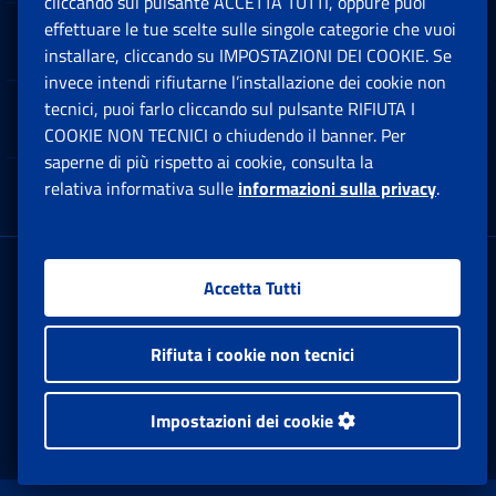
cliccando sul pulsante ACCETTA TUTTI, oppure puoi
effettuare le tue scelte sulle singole categorie che vuoi
Software
Ap
installare, cliccando su IMPOSTAZIONI DEI COOKIE. Se
invece intendi rifiutarne l’installazione dei cookie non
tecnici, puoi farlo cliccando sul pulsante RIFIUTA I
Note Legali
Ap
COOKIE NON TECNICI o chiudendo il banner. Per
saperne di più rispetto ai cookie, consulta la
relativa informativa sulle
informazioni sulla privacy
.
App mobile
Ap
Sede Legale
: Via Ciro il Grande, 21
Accetta Tutti
00144 Roma
P.IVA 02121151001
Rifiuta i cookie non tecnici
Impostazioni dei cookie
Facebook: Apre una nuova finestra
Twitter: Apre una nuova finestra
Whatsapp: Apre una nuova fi
Youtube: Apre una nuo
Instagram: Apre
Linkedin:
Rs