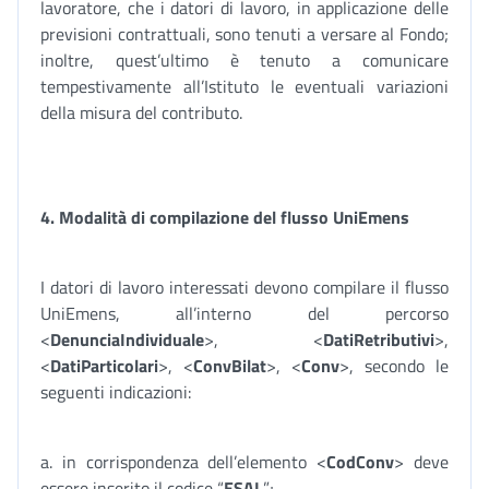
lavoratore, che i datori di lavoro, in applicazione delle
previsioni contrattuali, sono tenuti a versare al Fondo;
inoltre, quest’ultimo è tenuto a comunicare
tempestivamente all’Istituto le eventuali variazioni
della misura del contributo.
4. Modalità di compilazione del flusso UniEmens
I datori di lavoro interessati devono compilare il flusso
UniEmens, all’interno del percorso
<
DenunciaIndividuale
>, <
DatiRetributivi
>,
<
DatiParticolari
>, <
ConvBilat
>, <
Conv
>, secondo le
seguenti indicazioni:
a. in corrispondenza dell’elemento <
CodConv
> deve
essere inserito il codice “
ESAL
”;