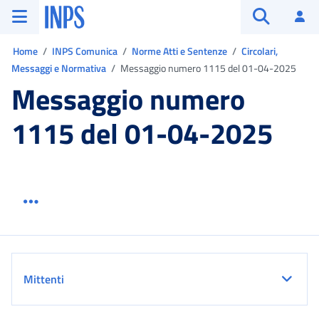
Vai al menu principale
Vai al contenuto principale
Vai al pie' di pagina
INPS ()
Ac
Apri cerca
Ti trovi in:
Home
INPS Comunica
Norme Atti e Sentenze
Circolari,
Messaggi e Normativa
Messaggio numero 1115 del 01-04-2025
Messaggio numero
1115 del 01-04-2025
Menu link servizio sezione
Dettaglio
Mittenti