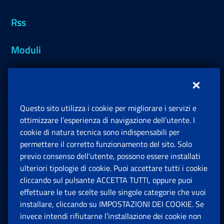
Rss
Moduli
Inps.design
Questo sito utilizza i cookie per migliorare i servizi e
Sedi e Contatti
ottimizzare l’esperienza di navigazione dell’utente. I
Ap
cookie di natura tecnica sono indispensabili per
permettere il corretto funzionamento del sito. Solo
Software
previo consenso dell’utente, possono essere installati
Ap
ulteriori tipologie di cookie. Puoi accettare tutti i cookie
cliccando sul pulsante ACCETTA TUTTI, oppure puoi
Note Legali
effettuare le tue scelte sulle singole categorie che vuoi
Ap
installare, cliccando su IMPOSTAZIONI DEI COOKIE. Se
invece intendi rifiutarne l’installazione dei cookie non
App mobile