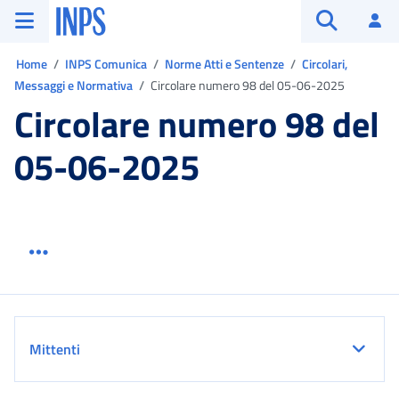
Vai al menu principale
Vai al contenuto principale
Vai al pie' di pagina
INPS ()
Ac
Apri cerca
Ti trovi in:
Home
INPS Comunica
Norme Atti e Sentenze
Circolari,
Messaggi e Normativa
Circolare numero 98 del 05-06-2025
Circolare numero 98 del
05-06-2025
Menu link servizio sezione
Dettaglio
Mittenti