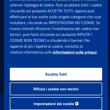
ulteriori tipologie di cookie. Puoi accettare tutti i cookie
cliccando sul pulsante ACCETTA TUTTI, oppure puoi
Note Legali
effettuare le tue scelte sulle singole categorie che vuoi
Ap
installare, cliccando su IMPOSTAZIONI DEI COOKIE. Se
invece intendi rifiutarne l’installazione dei cookie non
App mobile
Ap
tecnici, puoi farlo cliccando sul pulsante RIFIUTA I
COOKIE NON TECNICI o chiudendo il banner. Per
saperne di più rispetto ai cookie, consulta la
Sede Legale
: Via Ciro il Grande, 21
relativa informativa sulle
informazioni sulla privacy
.
00144 Roma
P.IVA 02121151001
Accetta Tutti
Facebook: Apre una nuova finestra
Twitter: Apre una nuova finestra
Whatsapp: Apre una nuova fi
Youtube: Apre una nuo
Instagram: Apre
Linkedin:
Rs
Rifiuta i cookie non tecnici
www.inps.gov.it © 1997-2026
Impostazioni dei cookie
Istituto Nazionale Previdenza Sociale.