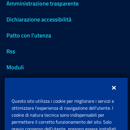
Amministrazione trasparente
Dichiarazione accessibilità
Patto con l'utenza
Rss
Moduli
Inps.design
Questo sito utilizza i cookie per migliorare i servizi e
Sedi e Contatti
ottimizzare l’esperienza di navigazione dell’utente. I
Ap
cookie di natura tecnica sono indispensabili per
permettere il corretto funzionamento del sito. Solo
Software
previo consenso dell’utente, possono essere installati
Ap