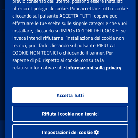
previo consenso dell’utente, possono essere installati
Ap
ulteriori tipologie di cookie. Puoi accettare tutti i cookie
cliccando sul pulsante ACCETTA TUTTI, oppure puoi
Note Legali
effettuare le tue scelte sulle singole categorie che vuoi
Ap
installare, cliccando su IMPOSTAZIONI DEI COOKIE. Se
invece intendi rifiutarne l’installazione dei cookie non
App mobile
Ap
tecnici, puoi farlo cliccando sul pulsante RIFIUTA I
COOKIE NON TECNICI o chiudendo il banner. Per
saperne di più rispetto ai cookie, consulta la
Sede Legale
: Via Ciro il Grande, 21
relativa informativa sulle
informazioni sulla privacy
.
00144 Roma
P.IVA 02121151001
Accetta Tutti
Facebook: Apre una nuova finestra
Twitter: Apre una nuova finestra
Whatsapp: Apre una nuova fi
Youtube: Apre una nuo
Instagram: Apre
Linkedin:
Rs
Rifiuta i cookie non tecnici
www.inps.gov.it © 1997-2026
Impostazioni dei cookie