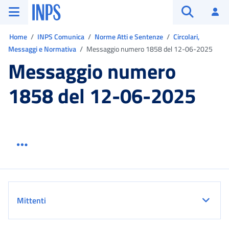
Vai al menu principale
Vai al contenuto principale
Vai al pie' di pagina
INPS ()
Ac
Apri cerca
Ti trovi in:
Home
INPS Comunica
Norme Atti e Sentenze
Circolari,
Messaggi e Normativa
Messaggio numero 1858 del 12-06-2025
Messaggio numero
1858 del 12-06-2025
Menu link servizio sezione
Dettaglio
Mittenti