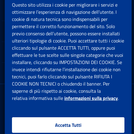
Questo sito utilizza i cookie per migliorare i servizi e
Sedi e Contatti
ottimizzare l’esperienza di navigazione dell’utente. I
Ap
cookie di natura tecnica sono indispensabili per
permettere il corretto funzionamento del sito. Solo
Software
previo consenso dell’utente, possono essere installati
Ap
ulteriori tipologie di cookie. Puoi accettare tutti i cookie
cliccando sul pulsante ACCETTA TUTTI, oppure puoi
Note Legali
effettuare le tue scelte sulle singole categorie che vuoi
Ap
installare, cliccando su IMPOSTAZIONI DEI COOKIE. Se
invece intendi rifiutarne l’installazione dei cookie non
App mobile
Ap
tecnici, puoi farlo cliccando sul pulsante RIFIUTA I
COOKIE NON TECNICI o chiudendo il banner. Per
saperne di più rispetto ai cookie, consulta la
Sede Legale
: Via Ciro il Grande, 21
relativa informativa sulle
informazioni sulla privacy
.
00144 Roma
P.IVA 02121151001
Accetta Tutti