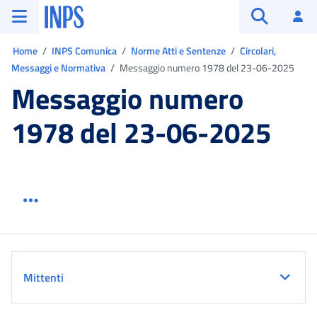
Vai al menu principale
Vai al contenuto principale
Vai al pie' di pagina
INPS ()
Ac
Apri cerca
Ti trovi in:
Home
INPS Comunica
Norme Atti e Sentenze
Circolari,
Messaggi e Normativa
Messaggio numero 1978 del 23-06-2025
Messaggio numero
1978 del 23-06-2025
Menu link servizio sezione
Dettaglio
Mittenti