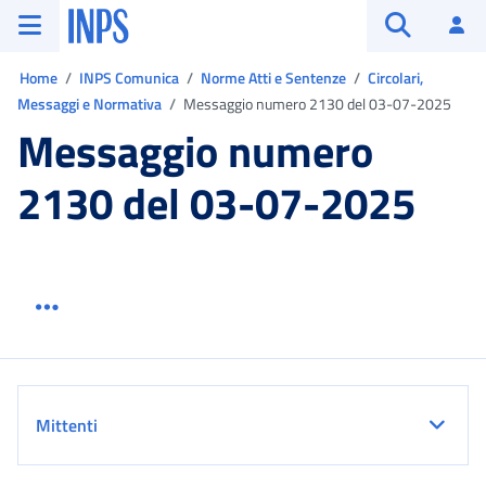
Vai al menu principale
Vai al contenuto principale
Vai al pie' di pagina
INPS ()
Ac
Apri cerca
Ti trovi in:
Home
INPS Comunica
Norme Atti e Sentenze
Circolari,
Messaggi e Normativa
Messaggio numero 2130 del 03-07-2025
Messaggio numero
2130 del 03-07-2025
Menu link servizio sezione
Dettaglio
Mittenti