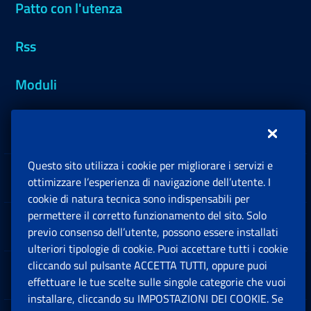
Patto con l'utenza
Rss
Moduli
Inps.design
Questo sito utilizza i cookie per migliorare i servizi e
Sedi e Contatti
ottimizzare l’esperienza di navigazione dell’utente. I
Ap
cookie di natura tecnica sono indispensabili per
permettere il corretto funzionamento del sito. Solo
Software
previo consenso dell’utente, possono essere installati
Ap
ulteriori tipologie di cookie. Puoi accettare tutti i cookie
cliccando sul pulsante ACCETTA TUTTI, oppure puoi
Note Legali
effettuare le tue scelte sulle singole categorie che vuoi
Ap
installare, cliccando su IMPOSTAZIONI DEI COOKIE. Se