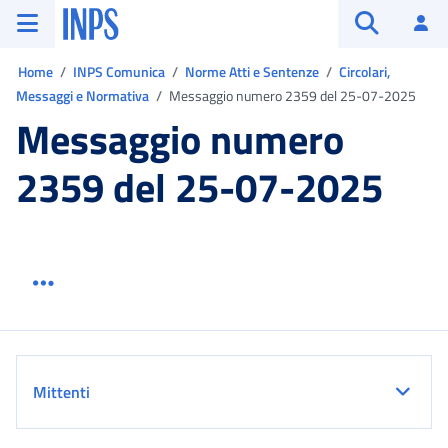
Vai al menu principale
Vai al contenuto principale
Vai al pie' di pagina
INPS ()
Ac
Apri cerca
Ti trovi in:
Home
INPS Comunica
Norme Atti e Sentenze
Circolari,
Messaggi e Normativa
Messaggio numero 2359 del 25-07-2025
Messaggio numero
2359 del 25-07-2025
Menu link servizio sezione
Dettaglio
Mittenti