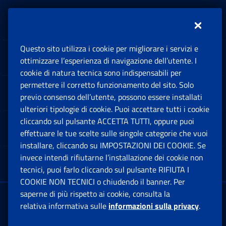
Inps.design
Questo sito utilizza i cookie per migliorare i servizi e
Sedi e Contatti
ottimizzare l’esperienza di navigazione dell’utente. I
Ap
cookie di natura tecnica sono indispensabili per
permettere il corretto funzionamento del sito. Solo
Software
previo consenso dell’utente, possono essere installati
Ap
ulteriori tipologie di cookie. Puoi accettare tutti i cookie
cliccando sul pulsante ACCETTA TUTTI, oppure puoi
Note Legali
effettuare le tue scelte sulle singole categorie che vuoi
Ap
installare, cliccando su IMPOSTAZIONI DEI COOKIE. Se
invece intendi rifiutarne l’installazione dei cookie non
App mobile
Ap
tecnici, puoi farlo cliccando sul pulsante RIFIUTA I
COOKIE NON TECNICI o chiudendo il banner. Per
saperne di più rispetto ai cookie, consulta la
Sede Legale
: Via Ciro il Grande, 21
relativa informativa sulle
informazioni sulla privacy
.
00144 Roma
P.IVA 02121151001